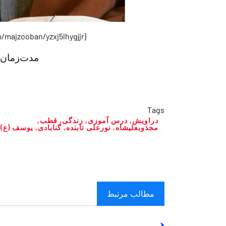
{https://soundcloud.com/majzooban/yzxj5lhygjjr}
مدت‌زمان
Tags
دراویش
,
درس آموزی
,
زندگی
,
قطب
,
مجذوبعلیشاه
,
نورعلی تابنده
,
گنابادی
,
یوسف (ع)
مطالب مرتبط