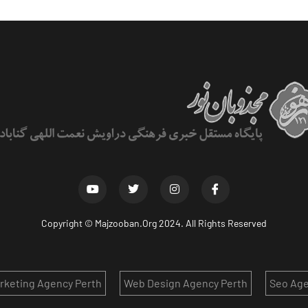
Copyright ©
Majzooban.Org
2024. All Rights Reserved
arketing Agency Perth
Web Design Agency Perth
Seo Age