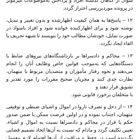
سؤال از گناهان گذشته افراد و پرداختن به‌موضوعات غیرمؤثر
در پرونده موردبررسی احتراز گردد.
۱۲ – پاسخ‌ها به‌‌ همان کیفیت اظهارشده و بدون تغییر و تبدیل،
نوشته شود و برای‌ اظهارکننده خوانده شود و افراد باسواد در
صورت تمایل، خودشان مطالب خود را‌ بنویسند تا شبهه تحریف یا
القاء ایجاد نگردد.
۱۳ – محاکم و دادسرا‌ها بر بازداشتگاه‌های نیروهای ضابط یا
دستگاه‌هایی که‌ به‌موجب قوانین خاص وظایف آنان را انجام
می‌دهند و نحوه رفتار مأموران و متصدیان‌ مربوط با متهمان،
نظارت جدی کنند و مجریان صحیح مقررات را مورد تقدیر و
تشویق‌ قرار دهند و
با متخلفان برخورد قانونی شود.
۱۴ – از دخل و تصرف ناروا در اموال و اشیای ضبطی و توقیفی
متهمان، اجتناب‌ نموده و در اولین فرصت ممکن یا ضمن صدور
حکم یا قرار در محاکم و دادسرا‌ها نسبت‌ به اموال و اشیاء،
تعیین تکلیف گردد و مادام که نسبت به آن‌ها اتخاذ تصمیم قضایی
نگردیده‌ است در حفظ و مراقبت از آن‌ها اهتمام لازم معمول