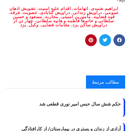
ابراهیم شنبدی
,
اتهامات
,
اقدام علیه امنیت
,
تشویش اذهان
عمومی
,
دراویش زندانی
,
دراویش گنابادی
,
عضویت
,
فرقه
,
قوه قضاییه
,
مأمورین امنیتی
,
محاربه
,
مسعود و حسین
سلطانی و خانم‌ها فاطمه و هانیه سلطانی، چهار تن از
دراویش ساکن یزد
,
مقامات قضایی
,
وکیل
,
یزد
مطالب مرتبط
حکم شش سال حبس امیر نوری قطعی شد
آزادی از زندان و بستری در بیمارستان/ از کارافتادگی