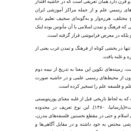
دو قرن دارد همان تعریفى است که در حاشیه اقتدار
‏‌هاى رسمىِ علم و از جمله مراکز آموزشى ایران
ختلف، هرزه‏‌وار و به‌گونه‌ای سخیف تعلیم داده
ى که فرهنگ و تمدن اسلامى با آن‏ مأنوس بوده اینک
تنها در بخشی کوتاه از فرهنگ و تمدن غرب یعنی از
 و غلبه یافت.
زمینه‏‌هاى تکوین این معنا به تدریج از نیمه دوم
بیرون از محیط‌هاى رسمى علمى و در حاشیه صورت
 و فلسفه علم را تسخیر کرده‌ است.
ه به لحاظ تاریخى قبل از غلبه معناى پوزیتویستى
علم در تاریخ وفرهنگ‏ بشرى حضور داشته ‏است»(پارسانیا، ۱۳۸۰). این نوع تعریف در محدوده
اى اسلام و حتی در مقطع نخستین فلسفه‏‌هاى مدرن،
وشی مختص به خود داشته و در مقابل آگاهی‌ها و