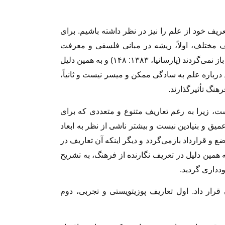
ف خود از علم را نیز در نظر داشته باشیم. براى
ف مختلف، اولاً، ریشه در مبانى فلسفى و معرفت
شناختى متفاوت دارند و به مواضعه و قرارداد افراد باز نمى‌‏گردند (پارسانیا، ۱۳۸۳: ۱۴۸) و به همین دلیل
درباره علم به سادگى ممکن و میسر نیست و ثانیاً،
نگ تأثیرگذارند.
، زیرا به رغم تعاریف متنوع و متعددى که براى
یق و بنیادین نیست و بیشتر ناشى از نظر به ابعاد
ضع و قرارداد بازمى‏‌گردد و دیگر اینکه آن تعاریف در
ه همین دلیل در تعریف نگارنده از فرهنگ، به تشریح
ددارى گردید.
 قرار داد. اول تعاریف پوزیتویستى و تجربى، دوم