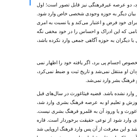
ود، دو عرصه غیرفرهنگى نیز قابل تصور است؛ اول
ه بیان دیگر به حوزه وجودی شخصی خاص وارد شود.
برای خود فرض و اعتبار مى‏‌کند و یا نسبت به امرى
نگامى که این ادراک و احساس را در خود مخفى نگه
مل با دیگران به حوزه آگاهى جمعى وارد نکرده باشد،
ص اجسام پى برد، اگر یافته خود را اظهار نمی­‌
دان او منتقل نمى‏‌شد و تاریخ ثبت و ضبط نمى‏‌کرد،
فرهنگ‏ بشر وارد نمى‏‌شد.
ز وارد نشده باشد. قضیه فیثاغورث در سال‏‌هاى قبل
وزش و تعلیم او به عرصه فرهنگ بشرى وارد شد،
ورث و یا ورود آن به قلمرو فرهنگ بشرى نیست.
ى وارد شود از نوعى حقیقت برخوردار است. قاره
 و این معرفت از آن پس وارد فرهنگ اروپایى شد