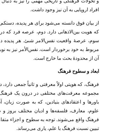
و تحولات فرهنگى و تاریخى مهمى را نیز به دنبال 
افراد اروپایى به آن نیز وجود داشت.
از بیان فوق دانسته مى‏‌شود براى هر پدیده، دست
که هویت بین‏‌الاذهانى دارد. دوم، عرصه فرد که
سوم، عرصۀ واقعیت نفس‌‏الامر شىئ. هر پدیده در 
مربوط به خود برخوردار است. نفس‌الأمر نیز به نو
آن از محدودۀ بحث ما خارج است.
ابعاد و سطوح فرهنگ‏
فرهنگ، که هویتى اولاً معرفتى و ثانیاً جمعى دارد
مجموعه معرفت‏‌های مختلفى در درون یک فرهنگ وجود
باورها و اعتقادهاى بنیادین، که به صورت زبان‏، 
علوم، معارف، فلسفه‏‌ها و ادیان مختلف بروز و 
فرهنگ واقع مى‏‌شوند. توجه به سطوح و اجزاء متف
تبیین نسبت فرهنگ با علم، یارى مى‏‌رساند.