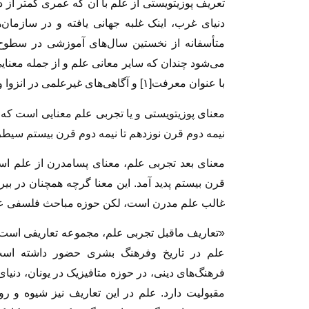
تعریف پوزیتویستى از علم با آن که عمرى کمتر از 
دنیاى غرب، اینک غلبه جهانى ‏یافته و در سازمان
متأسفانه از نخستین سال‏‌هاى آموزشى در سطوح م
مى‌‏شود چندان که سایر معانی علم و از جمله معنای
با عنوان معرفت[۱] و آگاهی‌های غیرعلمی در انزوا و بلکه در معرض فراموشى قرار گرفته است.
معناى پوزیتویستى و یا تجربى علم معنایی است که 
نیمه دوم قرن نوزدهم تا نیمه دوم قرن بیستم سیطره
معناى بعد تجربى علم، معناى پسامدرن از علم است. 
قرن بیستم پدید آمد. این معنا گرچه همچنان در 
غالب علم مدرن است، لکن حوزه مباحث فلسفى علم
«تعاریف ماقبل تجربى علم، مجموعه تعاریفى است ک
فرهنگ‏‌هاى دینى، در حوزه متافیزیک در یونان، دنی
مقبولیت دارد. علم در این تعاریف نیز شیوه و ر