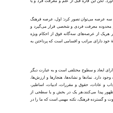
آورد. لکن این قاره قبل از علم و معرفت فرد و یا
کم سه عرصه مى‏‌توان تصور کرد: اول، عرصه فرهنگ
 در محدوده معرفت فردى و شخصى قرار مى‏‌گیرد و
هریک از عرصه‏‌هاى سه‌گانه ‏فوق از احکام ویژه
بۀ خود داراى مراتب و اقسامى است که پرداختن به
، داراى ابعاد و سطوح مختلفی است و به عبارت دیگر
 دارد. نمادها و نشانه‏‌ها، هنجارها و ارزش‏‌ها،
آداب ‏و عادات، حقوق و مقررات، ادبیات، اساطیر،
ظهور پیدا مى‏‌کنند،هر یک در بخش و یا سطحى از
اوت و گسترده فرهنگ، نکته مهمى است که ما را در