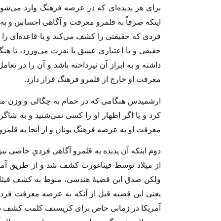
براى هر پدیده‌‏اى که در عرصه فرهنگ وارد مى‌‏ش
اینکه صرفاً به قلمرو معرفت و آگاهى احساس و ب
فردى که حقیقتى را کشف مى‏‌کند و یا قاعده‏‌اى را 
حقیقى و یا اعتبارى عشق یا نفرت مى‏‌ورزد، تا ه
داشته و به ابراز آن نپرداخته باشد و آن را در تعا
معرفت او خارج از قلمرو فرهنگ قرار دارد.
ارشمیدس هنگامى که در حمام به چگالى و وزن مخصو
کرد و یا اگر اظهار او را کسى ‏نمى‏‌شنید و به شاگر
معرفت او به عرصه فرهنگ یونان و از آنجا به قلمرو 
دوم اینکه آن پدیده به قلمرو آگاهى ‏فردىِ خاصى نی
از میلاد توسط فیثاغورث کشف شد و از طریق آم
ولکن صدق این قضیۀ هندسى، منوط به کشف فیثاغ
یعنى این قضیه قبل از آنکه به عرصه معرفت فرد
آمریکا در زمانى خاص براى کریستف کلمب کشف شد