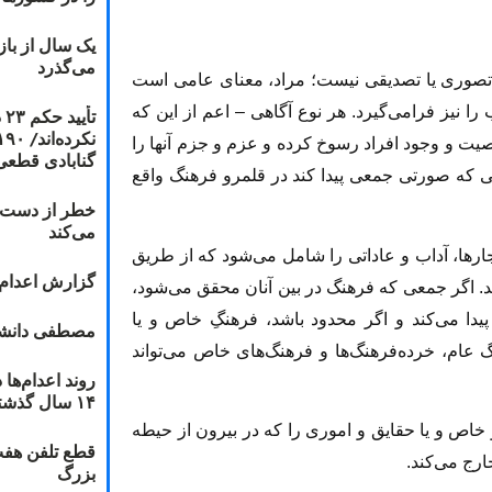
یک سال از با
می‌گذرد
، تصورى یا تصدیقى نیست؛ مراد، معناى عامى است
ا نیز فرامى‏‌گیرد. هر نوع آگاهى – اعم از این که
ت
یت و وجود افراد رسوخ کرده و عزم و جزم آنها را
گنابادی قطعی
ى که صورتى ‌جمعى پیدا ‏کند در قلمرو فرهنگ واقع
خطر از دست دا
می‌کند
جارها، آداب و عاداتی را شامل می‌شود که از طریق
گزارش اعدام ۲۰۱۸: قصاص و بخش
د. اگر جمعى که فرهنگ در بین آنان محقق مى‏‌شود،
ا مى‏‌کند و اگر محدود باشد، فرهنگِ خاص و یا
مصطفی دانشج
گ عام، خرده‌فرهنگ‏‌ها و فرهنگ‏‌هاى خاص مى‌‏تواند
۱۴ سال گذشته
ص و یا حقایق و امورى را که در بیرون از حیطه
قطع تلفن هفت
رج مى‌‏کند.
بزرگ