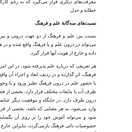
معرفت‌های دیگری قرار می‌گیرد که به رغم کارکرده
خطابه و جدل.
نسبت‏‌هاى سه‏‌گانۀ علم و فرهنگ‏
نسبت بین علم و فرهنگ از دو جهت درونى و بیرو
مى‏‌تواند در درون علم و یا فرهنگ واقع شده و در هو
داده و خارج از هویت آنها قرار گیرد.
هر تعریفى که درباره علم پذیرفته شود، در این امر
فرهنگ، اثر گذارده و در ردیف ابعاد و اجزاء آن واق
یا حضور علم در درون فرهنگ نظیر ورود و یا و
ظرف آب یا مایعات مختلف قرار دارد، بخشى از فض
درون ظرف دارد، در جایگاه و موقعیت‏ دیگر عناصر
وارد مى‏‌شود، به هر معنایى که باشد، بخشى از فره
شود و مى‌‏تواند آغوش خود را بر روى آن بگشای
خصوصیات ذاتی فرهنگ بازمى‏‌گردد، بنابراین خارج