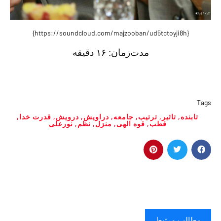
{https://soundcloud.com/majzooban/ud5tctoyji8h}
مدت‌زمان:
۱۶ دقیقه
Tags
تابنده
,
تاثیر
,
ترتیب
,
جامعه
,
دراویش
,
درویش
,
قدرت خدا
,
قطب
,
قوه الهی
,
منزل
,
نظم
,
نورعلی
مطالب مرتبط