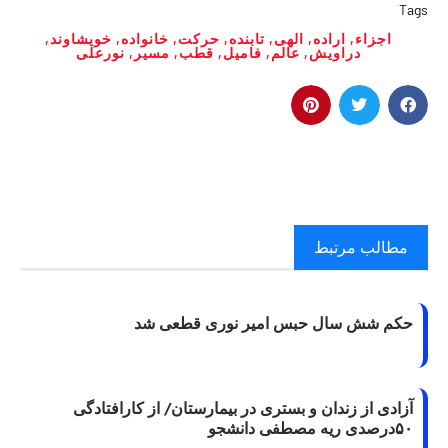
Tags
اجزاء
,
اراده
,
الهی
,
تابنده
,
حرکت
,
خانواده
,
خویشاوند
,
دراویش
,
عالم
,
فامیل
,
قطب
,
مسیر
,
نورعلی
مطالب مرتبط
حکم شش سال حبس امیر نوری قطعی شد
آزادی از زندان و بستری در بیمارستان/ از کارافتادگی
۵۰درصدی ریه مصطفی دانشجو