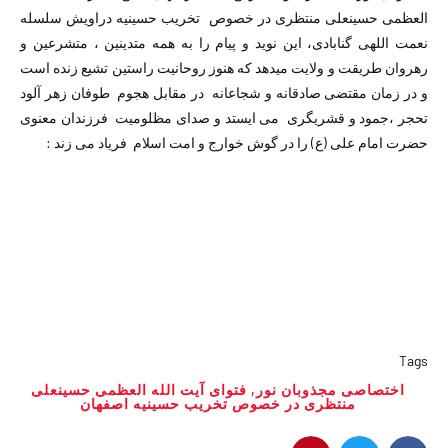
العظمی حسینعلی منتظری در خصوص تخریب حسینیه دراویش سلسله
نعمت اللهی گنابادی، این نوید و پیام را به همه متدینین ، متشرعین و
رهروان طریقت و ولایت میدهد که هنوز روحانیت راستین تشیع زنده است
و در زمان مقتضی صادقانه و شجاعانه در مقابل هجوم طوفان زهر آلود
تحجر ،جمود و قشریگری می ایستد و صدای مظلومیت فرزندان معنوی
حضرت امام علی (ع) را در گوش خوارج و امت اسلام فریاد می زند :
Tags
اختصاصى مجذوبان نور
,
فتوای آیت الله العظمی حسینعلی
منتظری در خصوص تخریب حسینیه اصفهان