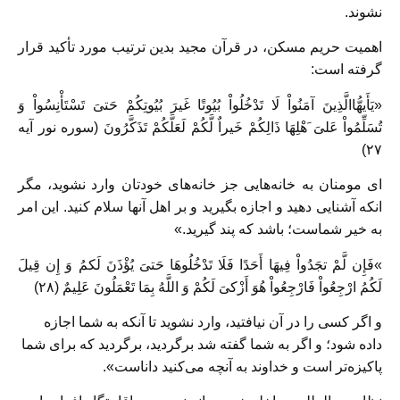
نشوند.
اهمیت حریم مسکن، در قرآن مجید بدین ترتیب مورد تأکید قرار
گرفته است:
«یَأَیهُّاالَّذِینَ آمَنُواْ لَا تَدْخُلُواْ بُیُوتًا غَیرَ بُیُوتِکُمْ حَتىَ‏ تَسْتَأْنِسُواْ وَ
تُسَلِّمُواْ عَلىَ َهْلِهَا ذَالِکُمْ خَیراٌ لَّکُمْ لَعَلَّکُمْ تَذَکَّرُونَ (سوره نور آیه
۲۷)
ای مومنان به خانه‌هایی جز خانه‌های خودتان وارد نشوید، مگر
انکه آشنایی دهید و اجازه بگیرید و بر اهل آنها سلام کنید. این امر
به خیر شماست؛ باشد که پند گیرید.»
»فَإِن لَّمْ تجَدُواْ فِیهَا أَحَدًا فَلَا تَدْخُلُوهَا حَتىَ‏ یُؤْذَنَ لَکمُ‏ وَ إِن قِیلَ
لَکُمُ ارْجِعُواْ فَارْجِعُواْ هُوَ أَزْکىَ‏ لَکُمْ وَ اللَّهُ بِمَا تَعْمَلُونَ عَلِیمٌ (۲۸)
و اگر کسی را در آن نیافتید، وارد نشوید تا آنکه به شما اجازه
داده شود؛ و اگر به شما گفته شد برگردید، برگردید که برای شما
پاکیزه‌تر است و خداوند به آنچه می‌کنید داناست».