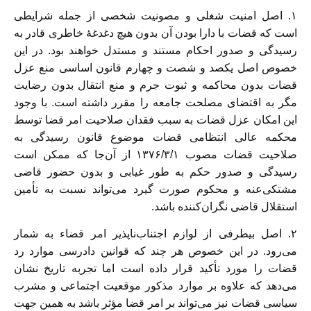
۱. اصل امنیت شغلی و مصونیت شخصی از جمله شرایطی
است که قضات با دارا بودن آن بدون هیچ دغدغۀ خاطری قادر به
رسیدگی و صدور احکام مستند و مستدل خواهند بود. در این
خصوص اصل یکصد و شصت و چهارم قانون اساسی منع عزل
قضات بدون محاکمه و ثبوت جرم و منع انتقال بدون رضایت
مگر به اقتضای مصلحت جامعه را مقرر داشته است. با وجود
این امکان عزل قضات به سبب فقدان صلاحیت امر قضا توسط
محکمه عالی انتظامی قضات موضوع قانون رسیدگی به
صلاحیت قضات مصوب ۱۳۷۶/۳/۱ از آن‌جا که ممکن است
رسیدگی و صدور حکم به طور غیابی و بدون حضور قاضی
مشتکی‌عنه و محکوم صورت گیرد می‌‌تواند نسبت به تأمین
استقلال قاضی نگران‌کننده باشد.
۲. اصل بیطرفی از لوازم اجتناب‌ناپذیر امر قضاء به شمار
می‌رود. در این خصوص هر چند که قوانین دادرسی موارد رد
قضات را مورد تأکید قرار داده است اما تجربه تاریخ نشان
می‌دهد که علاوه بر موارد مذکور موقعیت اجتماعی و مشرب
سیاسی قضات نیز می‌تواند بر امر قضا مؤثر باشد به همین جهت