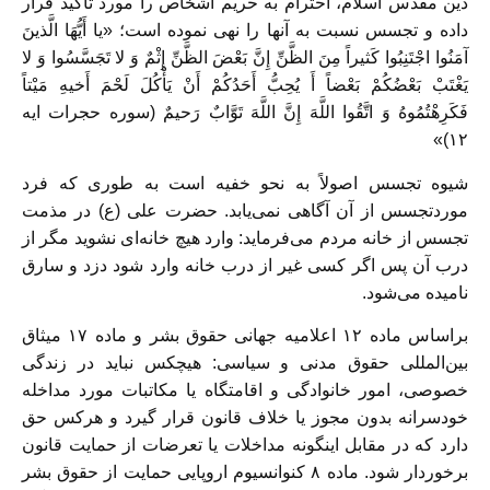
دین مقدس اسلام، احترام به حریم اشخاص را مورد تأکید قرار
داده و تجسس نسبت به آنها را نهی نموده است؛ «يا أَيُّهَا الَّذينَ
آمَنُوا اجْتَنِبُوا کَثيراً مِنَ الظَّنِّ إِنَّ بَعْضَ الظَّنِّ إِثْمٌ وَ لا تَجَسَّسُوا وَ لا
يَغْتَبْ بَعْضُکُمْ بَعْضاً أَ يُحِبُّ أَحَدُکُمْ أَنْ يَأْکُلَ لَحْمَ أَخيهِ مَيْتاً
فَکَرِهْتُمُوهُ وَ اتَّقُوا اللَّهَ إِنَّ اللَّهَ تَوَّابٌ رَحيمٌ (سوره حجرات ایه
۱۲)»
شیوه تجسس اصولاً به نحو خفیه است به طوری که فرد
موردتجسس از آن آگاهی نمی‌یابد. حضرت علی (ع) در مذمت
تجسس از خانه مردم می‌فرماید: وارد هیچ خانه‌ای نشوید مگر از
درب آن پس اگر کسی غیر از درب خانه وارد شود دزد و سارق
نامیده می‌شود.
براساس ماده ۱۲ اعلامیه جهانی حقوق بشر و ماده ۱۷ میثاق
بین‌المللی حقوق مدنی و سیاسی: هیچکس نباید در زندگی
خصوصی، امور خانوادگی و اقامتگاه یا مکاتبات مورد مداخله
خودسرانه بدون مجوز یا خلاف قانون قرار گیرد و هرکس حق
دارد که در مقابل اینگونه مداخلات یا تعرضات از حمایت قانون
برخوردار شود. ماده ۸ کنوانسیوم اروپایی حمایت از حقوق بشر