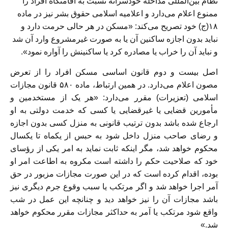
نظام بین‌المللی مداخله خودسرانه نسبت به اقامتگاه افراد را
ممنوع اعلام می‌دارد و اعلامیه اسلامی حقوق بشر نیز در ماده
۱۸(ج) خود تصریح می‌کند: «مسکن در هر حالی حرمت دارد و
نباید بدون اجازه ساکنین آن یا به صورت غیرمشروع وارد آن شد
و نباید آن را خراب یا مصادره کرد یا ساکنینش را آواره نمود».
اصل بیست و دوم قانون اساسی مسکن افراد را از تعرض
مصون اعلام می‌دارد. در همین ارتباط، ماده ۵۸۰ قانون مجازات
اسلامی (تعزیرات) مقرر می‌دارد: «هر یک از مستخدمین و
مأمورین قضایی یا غیرقضایی یا کسی که خدمت دولتی به او
ارجاع شده باشد بدون ترتیب قانونی به منزل کسی بدون اجازه
و رضای صاحب منزل داخل شود به حبس از یکماه تا یکسال
محکوم خواهد شد، مگر اینکه ثابت نماید به امر یکی از رؤسای
خود که صلاحیت حکم را داشته است مکروه به اطاعت امر او
بوده، اقدام کرده است که در این صورت مجازات مزبور در حق
آمر اجرا خواهد شد و اگر مرتکب یا سبب وقوع جرم دیگری نیز
باشد مجازات آن را نیز خواهد دید و چنانچه این عمل در شب
واقع شود مرتکب یا آمر به حداکثر مجازات مقرر محکوم خواهد
شد.»