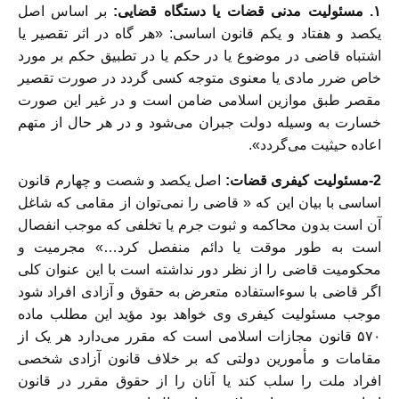
۱. مسئولیت مدنی قضات یا دستگاه قضایی:
بر اساس اصل
یکصد و هفتاد و یکم قانون اساسی: «هر گاه در اثر تقصیر یا
اشتباه قاضی در موضوع یا در حکم یا در تطبیق حکم بر مورد
خاص ضرر مادی یا معنوی متوجه کسی گردد در صورت تقصیر
مقصر طبق موازین اسلامی ضامن است و در غیر این صورت
خسارت به وسیله دولت جبران می‌شود و در هر حال از متهم
اعاده حیثیت می‌گردد».
2-مسئولیت کیفری قضات:
اصل یکصد و شصت و چهارم قانون
اساسی با بیان این که « قاضی را نمی‌توان از مقامی که شاغل
آن است بدون محاکمه و ثبوت جرم یا تخلفی که موجب انفصال
است به طور موقت یا دائم منفصل کرد…» مجرمیت و
محکومیت قاضی را از نظر دور نداشته است با این عنوان کلی
اگر قاضی با سوءاستفاده متعرض به حقوق و آزادی افراد شود
موجب مسئولیت کیفری وی خواهد بود مؤید این مطلب ماده
۵۷۰ قانون مجازات اسلامی است که مقرر می‌دارد هر یک از
مقامات و مأمورین دولتی که بر خلاف قانون آزادی شخصی
افراد ملت را سلب کند یا آنان را از حقوق مقرر در قانون