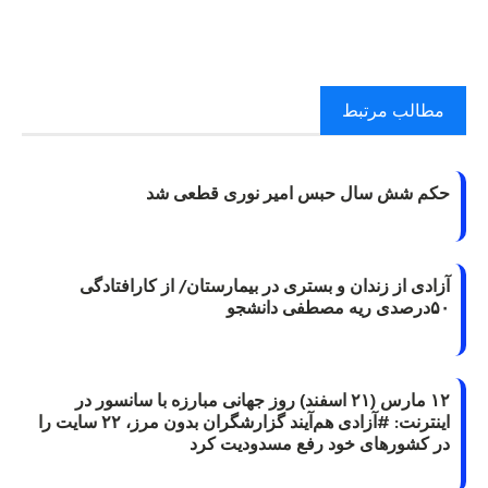
مطالب مرتبط
حکم شش سال حبس امیر نوری قطعی شد
آزادی از زندان و بستری در بیمارستان/ از کارافتادگی
۵۰درصدی ریه مصطفی دانشجو
۱۲ مارس (۲۱ اسفند) روز جهانی مبارزه با سانسور در
اینترنت: #آزادی هم‌آیند گزارشگران‌ بدون مرز، ۲۲ سایت را
در کشورهای خود رفع مسدودیت کرد