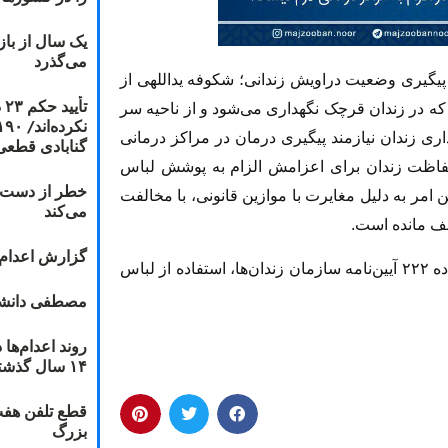
یک سال از با
می‌گذرد
 پیگیری وضعیت دراویش زندانی؛ شکوفه یداللهی از
ت
که در زندان قرچک نگهداری می‌شود و از ناحیه سر
ری زندان نیازمند پیگیری درمان در مراکز درمانی
گنابادی قطعی
حفاظت زندان برای اعزامش الزام به پوشش لباس
خطر از دست دا
ن امر به دلیل مغایرت با موازین قانونی، با مخالفت
می‌کند
وقف مانده است.
گزارش اعدام ۲۰۱۸: قصاص و بخش
اقدام یگان حفاظت زندان در حالی‌ست که برابر ماده ۲۲۲ آیین‌نامه سازمان زندان‌ها، استفاده از لباس
مصطفی دانشج
۱۴ سال گذشته
قطع تلفن هفت
بزرگ