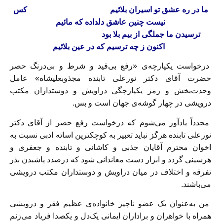
ما در ره عشق تو اسیران بلائیم
کس
نیست چنین عاشق دلداده که مائیم
ترسیدن ما جملگی از بیم بلا بود
اکنون ز چه ترسیم که در عین بلائیم
درخواست یکپارچه‌ی «رفع بی‌قید و شرط و بی‌درنگ حصر
حضرت آقای دکتر نورعلی تابنده مجذوبعلیشاه» عامل
وحدت‌بخش و رمز یکپارچگی دراویش و دوستداران مکتب
درویشی در چهار گوشه‌ی جهان است و بس.
مجدداً یادآور می‌شوم که درخواست رفع حصر از آقای دکتر
نورعلی تابنده هرگز نباید تعبیر به کوچکترین اسائه ادبی نسبت به
اخوان محترم آقایان جذبی و کاشانی و تابنده و جعفری و
هرسینی گردد و ابزار دست معاندانی شود که درصدد پاشیدن بذر
تفرقه و اختلاف در میان دراویش و دوستداران مکتب درویشی
می‌باشند.
من به‌عنوان یک عضو ناچیز خانواده‌ی عظیم فقر و درویشی
همراه با خواهران و براداران ایمانی یک‌دل و یکصدا فریاد می‌زنم