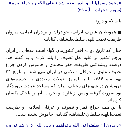
«محمد رسول‌الله و الذین معه اشداء علی الکفار رحماء بینهم»
(
سوره حجرات – آیه ۲۹)
با سلام و درود
◼
هموطنان شریف ایرانی، خواهران و برادران ایمانی، پیروان
طریقت نعمت‌اللهی سلطانعلیشاهی گنابادی
چنان که تاریخ دو ده اخیر کشورمان گواه است عده‌ای در ایران
پرچم تکفیر بر علیه اهل تصوف را بلند کرده و به گفته خود
درصدد ریشه‌کنی طریقت فقر محمدی و خاموش کردن چراغ
تصوف علوی و عرفان اسلامی در ایران می‌باشند. از تاریخ ۲۴
بهمن‌ماه ۱٣۸۴ تا به امروز حملات متعددی به حسینیه‌های
درویشان در شهرهای مختلف ایران که مساجد عبادت پروردگار
بود صورت گرفته و پس از غارت و تخریب، آنها را باخاک یکسان
کرده‌اند.
با این همه چراغ فقر و تصوف و عرفان اسلامی و طریقت
نعمت‌اللهیه سلطان‌علیشاهیه گنابادی خاموش نشده است.
«یریدون ان یطفئوا نور الله بافواههم و یابی الله الا ان یتم نوره و