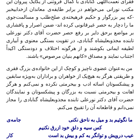
فقرای نعمت‌اللهی گنابادی با کمال فروتنی از یکایک پیروان این
مکتب نورانی می‌خواهم در برابر طایفه‌ی معاندان ازخدابیخبر
-که پیر بزرگوار و حکیم فرهیخته‌ی صلح‌طلب و مسالمت‌جوی
ما را دچار به حصر غیرقانونی کرده اند- ضمن اصرار و پافشاری
بر مواضع برحق دایر بر رفع حصر حضرت آقای دکتر نورعلی
تابنده مجذوبعلیشاه گنابادی، در تقویت بستگی معنوی و آبیاری
لطیفه ایمانی بکوشند و از هرگونه اختلاف و دودستگی اکیداً
اجتناب نمایند و مصداق «کانهم بنیان مرصوص» باشند.
من به‌عنوان عضوی ناچیز و کوچک از این خانواده‌ی بزرگ فقری
و طریقتی هرگز به هیچ‌یک از خواهران و براداران به‌ویژه سابقین
و پیشکسوتان اسائه ادب و بیحرمتی نکرده و نمی‌کنم و هرگز
اهانت و بیحرمتی نسبت به بزرگان و پیشکسوتان و نمایندگان
حضرت آقای دکتر نورعلی تابنده مجذوبعلیشاه گنابادی را مجاز
نمی‌دانم و قاطعانه آن را تقبیح می‌کنم.
ما نگوئیم بد و میل به ناحق نکنی
جامه‌ی
کس سیه و دلقِ خود ازرق نکنیم
عیب درویش و توانگر به کم و بیش بد است
کار