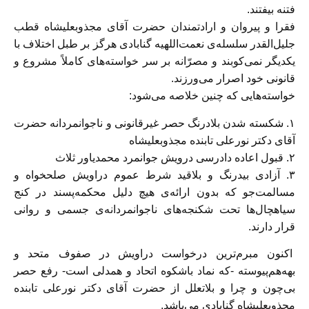
فتنه بیفتند.
فقرا و پیروان و ارادتمندان حضرت آقای مجذوبعلیشاه قطب
جلیل‌القدر سلسله‌ی نعمت‌اللهیه گنابادی هرگز بر طبل اختلاف با
یکدیگر نمی‌کوبند و مصرّانه بر سر خواسته‌های کاملاً مشروع و
قانونی خود اصرار می‌ورزند.
خواسته‌هایی که چنین خلاصه می‌شود:
۱️. شکسته شدن بلادرنگ حصر غیرقانونی و ناجوانمردانه حضرت
آقای دکتر نورعلی تابنده مجذوبعلیشاه
۲️. قبول اعاده دادرسی درویش جوانمرد محمدیاور ثلاث
۳️. آزادی بیدرنگ و بلاقید شرط عموم دراویش صلحخواه و
مسالمت‌جو که بدون ارائه‌ی هیچ دلیل محکمه‌پسند در کنج
سیاهچال‌ها تحت شکنجه‌های ناجوانمردانه‌ی جسمی و روانی
قرار دارند.
اکنون مبرم‌ترین درخواست دراویش در صفوف متحد و
بهه‌هم‌پیوسته -که نماد باشکوه اتحاد و همدلی است- رفع حصر
بی‌چون و چرا و بلاتعلل از حضرت آقای دکتر نورعلی تابنده
مجذوبعلیشاه گنابادی می‌باشد.