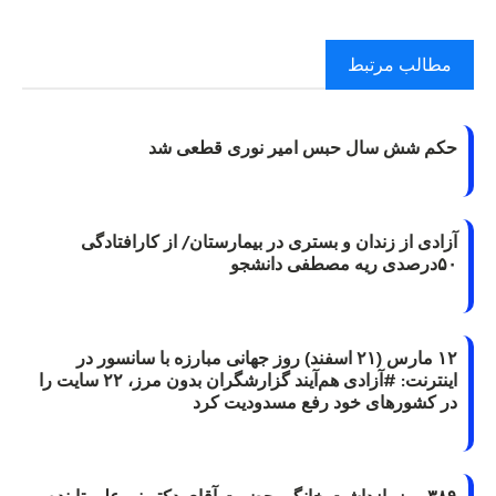
مطالب مرتبط
حکم شش سال حبس امیر نوری قطعی شد
آزادی از زندان و بستری در بیمارستان/ از کارافتادگی
۵۰درصدی ریه مصطفی دانشجو
۱۲ مارس (۲۱ اسفند) روز جهانی مبارزه با سانسور در
اینترنت: #آزادی هم‌آیند گزارشگران‌ بدون مرز، ۲۲ سایت را
در کشورهای خود رفع مسدودیت کرد