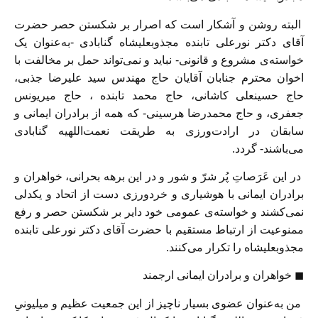
البته روشن و آشکار است که اصرار بر شکستن حصر حضرت
آقای دکتر نورعلی تابنده مجذوبعلیشاه گنابادی -به‌عنوان یک
خواسته‌ی مشروع و قانونی- نباید و نمی‌تواند حمل بر مخالفت با
اخوان محترم جنابان آقایان حاج مهندس سید علیرضا جذبی،
حاج حسینعلی کاشانی، حاج محمد تابنده ، حاج میریونس
جعفری، و حاج محمدرضا هرسینی- که همه از برادران ایمانی و
سابقان در ارادت‌ورزی به طریقت نعمت‌اللهیه گنابادی
می‌باشند- گردد.
در این عَرَصاتِ پُر شرّ و شور و در این برهه بحرانی، خواهران و
برادران ایمانی با هوشیاری و خردورزی دست از اتحاد و یکدلی
نمی‌کشند و خواسته‌ی عمومی خود دایر بر شکستن حصر و رفع
ممنوعیت از ارتباط مستقیم با حضرت آقای دکتر نورعلی تابنده
مجذوبعلیشاه را تکرار می‌کنند.
◼
خواهران و برادران ایمانی ارجمند
من به‌عنوان عضوی بسیار ناچیز از این جمعیت عظیم و میلیونیِ