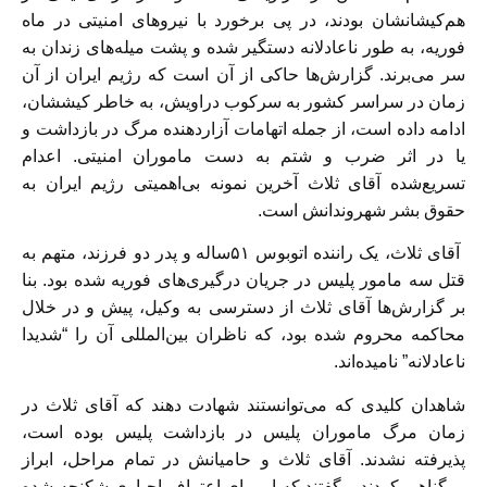
هم‌کیشانشان بودند، در پی برخورد با نیروهای امنیتی در ماه
فوریه، به طور ناعادلانه دستگیر شده و پشت میله‌های زندان به
سر می‌برند. گزارش‌ها حاکی از آن است که رژیم ایران از آن
زمان در سراسر کشور به سرکوب دراویش، به خاطر کیششان،
ادامه داده است، از جمله اتهامات آزاردهنده مرگ در بازداشت و
یا در اثر ضرب و شتم به دست ماموران امنیتی. اعدام
تسریع‌شده آقای ثلاث آخرین نمونه بی‌اهمیتی رژیم ایران به
حقوق بشر شهروندانش است.
آقای ثلاث، یک راننده اتوبوس ۵۱ساله و پدر دو فرزند، متهم به
قتل سه مامور پلیس در جریان درگیری‌های فوریه شده بود. بنا
بر گزارش‌ها آقای ثلاث از دسترسی به وکیل، پیش و در خلال
محاکمه محروم شده بود، که ناظران بین‌المللی آن را “شدیدا
ناعادلانه” نامیده‌اند.
شاهدان کلیدی که می‌توانستند شهادت دهند که آقای ثلاث در
زمان مرگ ماموران پلیس در بازداشت پلیس بوده است،
پذیرفته نشدند. آقای ثلاث و حامیانش در تمام مراحل، ابراز
بی‌گناهی کردند و گفتند که او برای اعتراف اجباری شکنجه شده