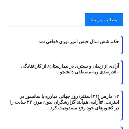
مطالب مرتبط
حکم شش سال حبس امیر نوری قطعی شد
آزادی از زندان و بستری در بیمارستان/ از کارافتادگی
۵۰درصدی ریه مصطفی دانشجو
۱۲ مارس (۲۱ اسفند) روز جهانی مبارزه با سانسور در
اینترنت: #آزادی هم‌آیند گزارشگران‌ بدون مرز، ۲۲ سایت را
در کشورهای خود رفع مسدودیت کرد