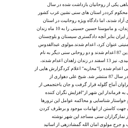
اهی یکی از روحانیان بازداشت شده در سال
عید محکوم کرددر استان های سنی نشین غرب کشور
آزاد شدند، اما دادگاه ویژه روحانیت در استان
کرمانشاه ماموستا سیف الله حسینی را به 28 ماه زندان، و ماموستا حسین حسینی را به 10 ماه زندان
ایران بنابر آنچه دادگستری سیستان و بلوچستان
منیتی عنوان کرد، اعدام شدند.مولوی عبدالقدوس
ملازهی و مولوی محمد یوسف سهرابی در 21 فروردین 87 اعدام شدند و دو روحانی سنی دیگر به نام
های مولوی خلیل الله زارعی و حافظ صلاح الدین سیدی، نیز 13 اسفند در زندان زاهدان اعدام شدند،
نی اعدام شده را”محاربه” اعلام کردگزارش هایی از
ترور و سوء قصد در مورد برخی روحانیان سنی نیز در سال 87 منتشر شد. شیخ علی دهواری از
وشنبه 20 آبان در شهر سراوان آماج گلوله قرار گرفت و جان باختجمعی از
ن نیز در اردیبهشت 87 در نامه ای به فرماندار این شهر از”افزایش نگران کننده
و خواستار شناسایی و محاکمه عوامل این ترورها
ن جهت کاستن از ابهامات موجود و برطرف کردن
از نمازگزاران سنی مساجد این شهر نوشته
ونه از این سوء قصدها در سال 87 ضرب و جرح مولوی امان الله گمشادزهی از اساتید