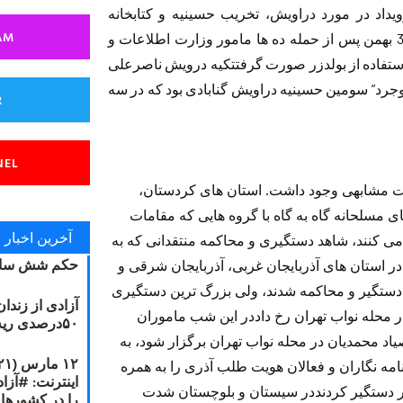
یداد در مورد دراویش، تخریب حسینیه و کتابخانه
AM
دراویش گنابادی در تخت فولاد اصفهان بود که در 30 بهمن پس از حمله ده ها مامور وزارت اطلاعات و
استفاده از بولدزر صورت گرفتتکیه درویش ناصرعلی
جرد” سومین حسینيه دراویش گنابادی بود که در سه
R
NEL
ت مشابهی وجود داشت. استان های کردستان،
 مسلحانه گاه به گاه با گروه هایی که مقامات
آخرین اخبار
ی کنند، شاهد دستگیری و محاکمه منتقدانی که به
حکم شش سال
ر استان های آذربایجان غربی، آذربایجان شرقی و
ردبیل نیز تعدادی از فعالان هویت طلب در سال 87 دستگیر و محاکمه شدند، ولی بزرگ ترین دستگیری
آزادی از زندا
میتی چهارشنبه شب 20 شهریور در محله نواب تهران رخ داددر این شب ماموران
۵۰درصدی ریه مصطفی دانشجو
ياد محمديان در محله نواب تهران برگزار شود، به
از نویسندگان، روزنامه نگاران و فعالان هويت طلب آذری را به همره
طار دستگیر کردنددر سیستان و بلوچستان شدت
را در کشورها