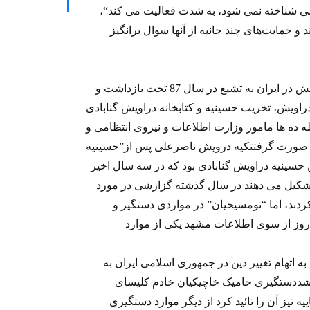
تاکید براینکه “اخيرا حتی بهائيت ‏که به هيچ وجه رسمی شناخته نمی ‌شود، به شدت فعاليت می کند‎“،
 حمايت‌های ‏چند جانبه از آنها سوال برانگيز
دراویش گنابادی به عنوان نزدیک ترین طیف از دراویش در ایران به تشیع در سال 87 تحت بازداشت و
دراویش، تخریب حسینیه و کتابخانه دراویش گنابادی
 که در 30 بهمن پس از حمله ده ها مامور وزارت اطلاعات و نیروی انتظامی و
زر صورت گرفتتکیه درویش ناصرعلی پس از”حسینيه
سینيه دراویش گنابادی بود که در سه سال اخیر
 تشکیل می دهند در سال گذشته گزارشی در مورد
ردند، اما “نومسیحیان” در مواردی دستگیر و
اکمه شدنددستگیری رامتین سودمند به مدت 45 روز از سوی اطلاعات مشهد یکی از موارد
تهام تغییر دین در جمهوری اسلامی ایران به
اه سال 69 در مشهد اعدام شددستگیری حامیک خاچیكیان خادم کلیسای
نیز آن را تائید کرد از دیگر موارد دستگیری