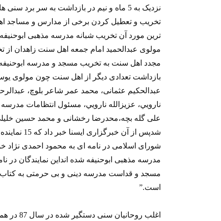
نزدیک به 5 ماه و نیم در بازداشت به سر برد سنی ها در معرض تهدید، ترور و اعدام
تخریب و تعطیل کردن برخی از مدارس و مساجد اهل
ترین مورد آن تخریب شبانه مدرسه مذهبی ابوحنيفه در روستا
مولوی عبدالحمید امام جمعه اهل سنت زاهدان از ت
مجدد اهل سنت به تخریب مسجد و مدرسه ابوحنیفه با
بازداشت تعدادی دیگر از اهل سنت چون مولوی يو
عبدالحکيم عثمانی، محمد عمر شاعر بلوچ، عبدالر
نارويي، عزيزالله نارويي، مسئول انتظامات مدرسه 
علی گله بچه،محدرضا رخشانی و محمد ‏حسين خليل
شدپس از آن خ
مدرسه مذهبی ابوحنيفه شده انداین نمایندگان در نام
مسجد و قد
است.”
اغلب روحان