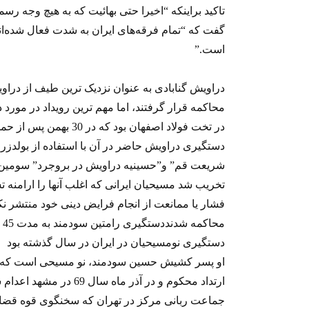
گفت که “تمام فرقه‌های ايران به شدت فعال شده‌اند و
است‎.‎‏”
محاکمه قرار گرفتند، اما مهم ترین رویداد در مورد 
در تخت فولاد اصفهان بود
دستگیری دراویش حاضر در آن با استفاده از بولد
شریعت قم” و”حسینيه دراویش در بروجرد” سومین ح
تخریب شد مسیحیان ایرانی که اغلب آنها را ارامنه
فشار یا ممانعت از انجام فرایض دینی خود منتشر نک
مح
دستگیری نومسیحیان در ایران در سال گذشته بود
او پسر کشیش حسين سودمند، نو مسیحی است که به ا
ارتداد محکوم و در آذر م
جماعت ربانی مركز در تهران که سخنگوی قوه قضاییه 