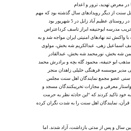
 سنت از دیگر رویدادهای سال گذشته بود که مهم
ی عظيم آباد زابل در 5 شهریور بود
خریب مدرسه ابوحنیفه ابراز تاسف کرداعتراض
 واکنش تند نهادهای امنیتی ایران مواجه شد و به
سف اسماعيل زهی، عبدالکريم شه بخش، مولوی
حمن شه بخش، نورمحمد شه بخش، عبدالقادر
مذهب ابو حنیفه، محمود گله بچه و برادرش محمد
ی مدير موسسه فرهنگی خليلی زاهدان منجر
برگزاری ایسنا خبر داد که 15 نماینده سنی عضو مجمع نمايندگان اهل سنت مجلس
شورای اسلامی در نامه ای به محمود احمدی نژاد خواستار معرفی و مجازات ‏تخريب‎کنندگان ‎مسجد و
ه خود تاکید کردند که “اين حادثه نظر به حرمت
است مدرسه‌ دينی و ‏بی ‌حرمتی به‎ ‎كتاب قرآن، نمايندگان اهل سنت را به شدت نگران كرده
یان سنی دستگیر شده در سال 87 در همین سال و پس از مدتی بازداشت، آزاد شدند. اما