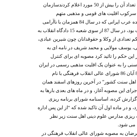
مسیحیان در سال گذشته است که منابع غیر رسمی تعداد آن را بیش از 50 مورد اعلام کردندسازمان
اسلامی را به به سرکوب اقليت های قومی و مذهبی متهم
کردیوسف عزیزی بنی طرف، روزنامه نگار و نویسنده عرب ایرانی که در سال 84 همزمان با ناآرامی
های خوزستان در تهران دستگیر و مدتی در بازداشت بود، در سال 87 از سوی شعبه 15 دادگاه انقلاب به
م تعدادی از وکلا و حقوقدانان چون شيرين عبادی،
، یوسف مولایی و محمد شريف در نامه ای به
 این حکم را تائید کرد مصوبه ای برای کنترل
 را به عنوان يک اقليت مذهبی رسمی در ایران
مورد تاکید قرار داده است.با اين حال، ابلاغ مصوبه 8 آبان 86 شورای عالی انقلاب فرهنگی با نام
 اهل سنت كشور” در آخرین روزهای اسفند همان
ال 87 را با نگرانی از اجرای این مصوبه آغاز، و در ماه های بعدی بارها به
گزارش کرده، اساسنامه شورای برنامه‌ ريزی
 اهل ‌سنت ‌10 ماده و 4 تبصره دارد، و در ماده اول آن تاکید شده که “از این پس اداره
‌ريزی مدارس علوم دينی اهل سنت زير نظر
 می شود.
رضان به مصوبه شورای عالی انقلاب فرهنگی در