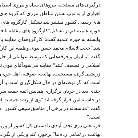
درگیری های مسلحانه نیروهای سپاه و نیروی انتظام
اخباری از به توپ بستن مناطق مرزی که گروه های
های رسمی کشور منتشر شد تشکیل کارگروه های مقاب
حوزه علمیه قم از تشکیل”کارگروه های مقابله با ف
وابسته به حوزه علمیه گفت:”کارگروه‌های مقابله با
شد.”حجت‌الاسلام‌ محمد حسن نبوی وظیفه اين کارگر
گفت:”با ادیان و فرقه‌هایی که توسط عواملی از خا
اسلامی را تضعیف کنند” مقابله می‌شودآقای نبوی تاک
زرتشتی‌گری، مسیحیت، بهائیت، صوفیه، اهل حق، وهاب
است که اگر توطئه‌ای در حال شکل‌گیری است با آن 
چندی بعد در جريان برگزاری همایش ائمه جمعه سر
در حاشيه امن قرار گرفته‌اند.”وی از رشد جمعيت ‏اق
گفت:”متاسفانه در برخی از مناطق شيعی کشور ، دچ
است‎.‎‏”
قربانعلی دری نجف آبادی دادستان کل کشور از وزیر
بهائیت در تمامی رده ها” برخورد کند‏او یکی از نگران