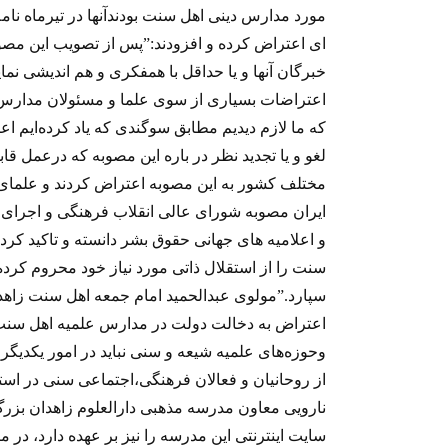
مورد مدارس دینی اهل سنت بودندآنها در تیرماه نا
ای اعتراض کرده و افزودند:”پس از تصویب این مصو
خبرگان آنها و یا حداقل با همفکری و هم اندیشی نم
اعتراضات بسیاری از سوی علما و مسئولان مدارس دین
که ما لازم دیدیم مطابق سوگندی که یاد کرده‌ایم اعت
لغو و یا تجدید نظر در باره این مصوبه که درعمل ق
مختلف کشور به اين مصوبه اعتراض کردند و علمای 
ایران مصوبه شورای عالی انقلاب فرهنگی و اجرای
و اعلامیه های جهانی حقوق بشر دانسته و تاکید کرد
سنت را از استقلال ذاتی مورد نیاز خود محروم کرده
سپارد.”مولوی عبدالحمید امام جمعه اهل سنت زاهدان
اعتراض به دخالت دولت در مدارس علمیه اهل سنت، گ
وحوزه‌های علمیه شیعه و سنی نباید در امور یکدیگر
از روحانیان و فعالان فرهنگی،اجتماعی سنی در اس
نارویی معاون مدرسه مذهبی دارالعلوم زاهدان بزر
سایت اینترنتی این مدرسه را نیز بر عهده دارد، در 