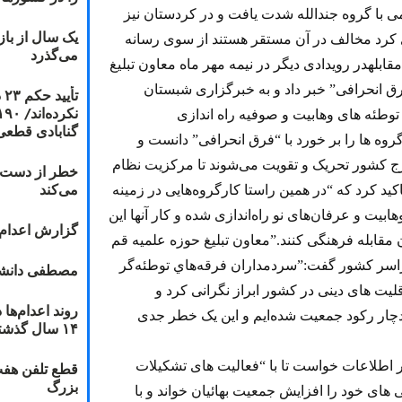
ی با گروه جندالله شدت يافت و در کردستان نیز
یک سال از با
 کرد مخالف در آن مستقر هستند از سوی رسانه
می‌گذرد
لهدر رویدادی دیگر در نیمه مهر ماه معاون تبلیغ
رق انحرافی” خبر داد و به خبرگزاری شبستان
ت
 توطئه های وهابيت و صوفيه راه اندازی
گنابادی قطعی
وه ها را بر خورد با “فرق انحرافی” دانست و
رج کشور تحریک و تقویت می‌شوند تا مرکزیت نظام
خطر از دست دا
می‌کند
ید کرد که “در همین راستا کارگروه‌هایی در زمینه
یت و عرفان‌های نو راه‌اندازی شده و کار آنها این
گزارش اعدام ۲۰۱۸: قصاص و بخش
مقابله فرهنگی کنند.”معاون تبلیغ حوزه علمیه قم
اسر کشور گفت:”سردمداران فرقه‌هاي توطئه‌گر
مصطفی دانشج
ليت های دينی در کشور ابراز نگرانی کرد و
ار ‏رکود جمعيت شده‌ايم و اين يک خطر جدی
۱۴ سال گذشته
 اطلاعات خواست تا با “فعالیت های تشکیلات
قطع تلفن هفت
بزرگ
ی های خود را افزایش جمعیت بهائیان خواند و با