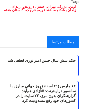
Tags
اوین
,
بزرگ
,
تهران
,
حبس
,
درویش
,
زندان
,
زندان‌
,
شکنجه
,
فشافویه
,
قرچک
,
گلستان هفتم
مطالب مرتبط
حکم شش سال حبس امیر نوری قطعی شد
۱۲ مارس (۲۱ اسفند) روز جهانی مبارزه با
سانسور در اینترنت: #آزادی هم‌آیند
گزارشگران‌ بدون مرز، ۲۲ سایت را در
کشورهای خود رفع مسدودیت کرد