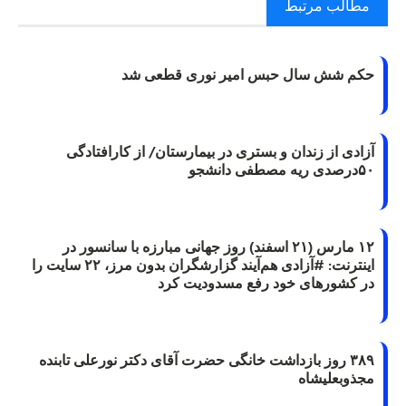
مطالب مرتبط
حکم شش سال حبس امیر نوری قطعی شد
آزادی از زندان و بستری در بیمارستان/ از کارافتادگی
۵۰درصدی ریه مصطفی دانشجو
۱۲ مارس (۲۱ اسفند) روز جهانی مبارزه با سانسور در
اینترنت: #آزادی هم‌آیند گزارشگران‌ بدون مرز، ۲۲ سایت را
در کشورهای خود رفع مسدودیت کرد
۳۸۹ روز بازداشت خانگی حضرت آقای دکتر نورعلی تابنده
مجذوبعلیشاه