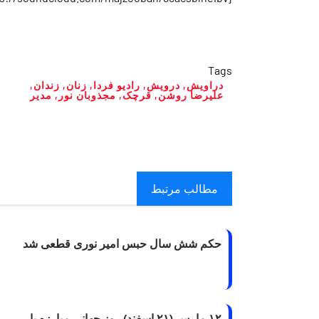
Tags
دراویش
,
درویش
,
رادیو فردا
,
زنان
,
زندان
,
علیرضا روشن
,
قرچک
,
مجذوبان نور
,
مدیر
مطالب مرتبط
حکم شش سال حبس امیر نوری قطعی شد
۱۲ مارس (۲۱ اسفند) روز جهانی مبارزه با