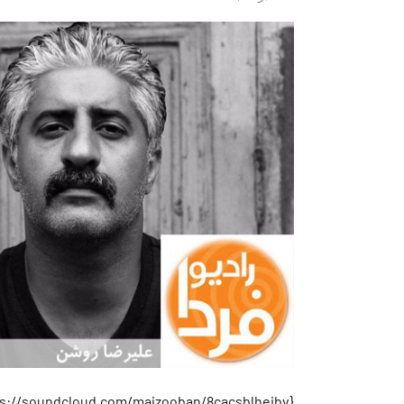
{https://soundcloud.com/majzooban/8cacsblheibv}