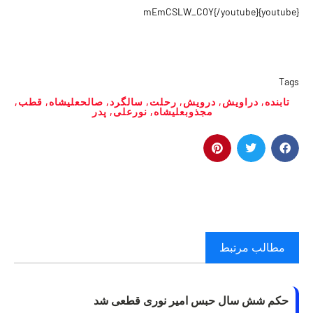
{youtube}mEmCSLW_C0Y{/youtube}
Tags
تابنده
,
دراویش
,
درویش
,
رحلت
,
سالگرد
,
صالحعلیشاه
,
قطب
,
مجذوبعلیشاه
,
نورعلی
,
پدر
مطالب مرتبط
حکم شش سال حبس امیر نوری قطعی شد