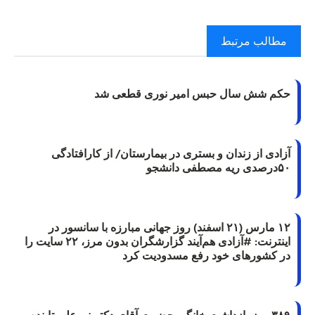
مطالب مرتبط
حکم شش سال حبس امیر نوری قطعی شد
آزادی از زندان و بستری در بیمارستان/ از کارافتادگی
۵۰درصدی ریه مصطفی دانشجو
۱۲ مارس (۲۱ اسفند) روز جهانی مبارزه با سانسور در
اینترنت: #آزادی هم‌آیند گزارشگران‌ بدون مرز، ۲۲ سایت را
در کشورهای خود رفع مسدودیت کرد