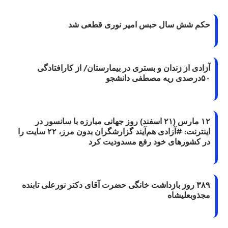
حکم شش سال حبس امیر نوری قطعی شد
آزادی از زندان و بستری در بیمارستان/ از کارافتادگی
۵۰درصدی ریه مصطفی دانشجو
۱۲ مارس (۲۱ اسفند) روز جهانی مبارزه با سانسور در
اینترنت: #آزادی هم‌آیند گزارشگران‌ بدون مرز، ۲۲ سایت را
در کشورهای خود رفع مسدودیت کرد
۳۸۹ روز بازداشت خانگی حضرت آقای دکتر نورعلی تابنده
مجذوبعلیشاه