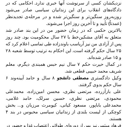
نزدیکشان کسی از سرنوشت آنها خبری ندارد. احکامی که در
دادگاه‌های انقلاب برای این زندانیان سیاسی صادر می‌شود
روزبه‌روز سنگین‌تر و سنگین‌تر شده و در مرحله‌ی تجدیدنظر
(عمدتاً) تأیید و تا آخرین روز اجرا می‌شوند.
بالاترین حکمی که در زمان حضور من در این بند صادر شد
متعلق به آقای مشکین‌خط با ۲۷ سال محکومیت بود. چند روز
پس از آزادی من نیز آریاسب باوندزاده طی تماسی اعلام کرد که
۲۵ سال حکم گرفته است. این احکام به ترتیب توسط شعبه ۲۸
و ۱۵ صادر شده‌اند.
در کمال حیرت حکم ۷ سال نیم حبس همبندی دیگرم، معلم
شریف محمد حبیبی قطعی شد.
وکیل دادگستری
مصطفی دانشجو
۸ سال و حامد آیینه‌وند ۶
سال حکم بدوی گرفتند.
علی بازآزرده، مرتضی نظری، محسن امین‌زاده، محمدعلی
محمودی، مرتضی نظری، حسین سرلک، حامد غلامی،
محمدعلی باباپور، مسعود کیانی، کیومرث مرزبان و… بخش
کوچکی از لیست بلندی از زندانیان سیاسی محبوس در بند ۴
هستند.
فرهاد میثمی نیز پس از دوره‌ای طولانی اعتصاب غذا و حضور در