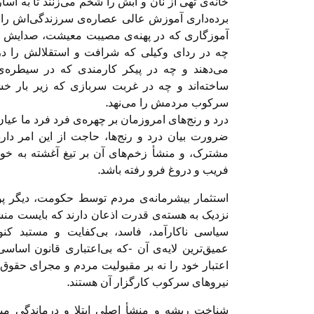
خانه‌ی تهی از نان و آبش را شخم می‌زنند تا به 
برده‌داری آموزش عالی عصاره‌ی سرزندگی‌اش را د
آموزگاری که در پهنه‌ی مصیبت معیشت، صدایش را
چه در ردای وکیلی که شرافت و استقلالش را در د
می‌دهند و چه در پیکر کارمندی که در سیطره‌ی د
ساخته‌اند و چه در غربت سربازی که زیر بار خشن
سرکوب مردمش را می‌نهد.
درد و رنج‌های امروزمان بر چهره‌ی فرد فرد ما عی
ضرورت بیان درد و رنج‌ها، حاجت از این امر دارد
مشترک، و منشأ زخم‌های آن بر تیغ آغشته به خو
فریب و دروغ فرو رفته باشد.
استثمار بیشرمانه‌ی مردم توسط حکومت، دیگر پو
نزدیک به هسته‌ی قدرت اذعان دارند که بایست منشأ
سیاسی ناکارآمد، فاسد، بی‌کفایت و مستبد کن
عمیق‌ترین لایه‌ی آن -که بی‌اعتباری قانون اسا
اعتبار خود را نه بر مقبولیت مردم و مجرای حقو
نیروهای سرکوب کارگزار آن هستند.
شناخت ریشه و منشأ اصلی ابتلا و درماندگی می