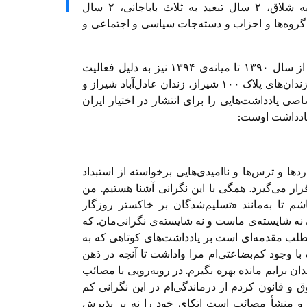
تهران به تحمل ۱۲ سال حبس تعزیری، ‏۷۴ ضربه شلاق،‏ ۲ سال تبعید به ثلاث باباجانی، ‏۲ سال
 عضویت در گروه‌ها و احزاب و دسته‌جات سیاسی و اجتماعی و
این دانشجوی کارشناسی ارشد حقوق بشر پیش‌تر از سال ۱۳۹۰ تا میانه‌ی ۱۳۹۴ نیز به دلیل فعالیت
رسانه‌ای برای درویشان گنابادی یک دوره حبس در زندان‌های پلاک ۱۰۰ شیراز، زندان عادل‌آباد شیراز و
اصی یادداشت‌هایی را برای انتشار در اختیار ایران
 یادداشت اوست:
ها و ترس‌ها و ناامیدی‌هایی برخواسته از استبداد
 می‌گیرد. همگی با این نگرانی آشنا هستیم. من
اشم تا به‌مانند «تسلیم‌شدگان بر خاکستر روزگار
 نه شایسته‌ی ماست و نه شایسته‌ی نگرانی‌مان. که
ن مطلب مقدمه‌ای است بر یادداشت‌های کوتاهی که به
ا وجود کم‌بضاعتی‌ام مرا واداشت تا آنچه در ذهن
ان برایم مانده بهره بگیرم. در روبه‌رویی با مصائب
ق و قانون کردم از درماندگی‌ام در این نگرانی کم
 و منشأ مصائب است اتکای خود را نه بر پذیرش