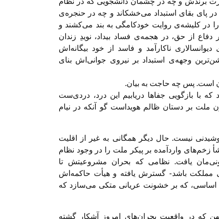
اسارت برندش و چه در چشمان دانشجویی که در نظام
ر پای بقای استبداد می‌خشکاند و چه در حنجره‌ی
 در کلیشه‌ی روایت خودکامگی به بند می‌کشند و
فاع از حق، در هجمه‌ی فساد بیداد، نویدِ زندان
یوانسالاری ناکارآمد و فاسد از خود بیگانه‌اش
‌ترین وجهه‌ی استبداد بر نیروی جوانی‌اش بنای
ان است. پس چه حاجت به بیان.
 که با بازگویی جفاها دریابیم این درد، دردی‌ست
ن ملت بر دستان ظالم هویداست گو آنکه در نیام
شیدنی نیست. حال دیگر همگانی به غیر از اقلیت
 زخم‌های واردآمده بر پیکر ملت را در وجود نظام
ونی‌مان یافت. نظامی که بحران مشروعیتش تا
سی مملکت باشد- گسترش یافته و هیأت حاکمه‌اش
ق اساسی، که بر خشونت عریانی متکی می‌سازد که
هن که در واقعیت بحران‌های امروز آشکار گشته