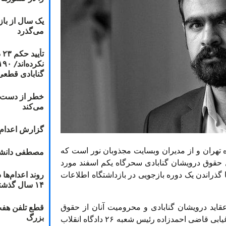
یک سال از با
می‌گذرد
ت
گنابادی قطعی
خطر از دست دا
می‌کند
گزارش اعدام ۲۰۱۸: قصاص و بخش
تهران و از مدیران وبسایت مجذوبان نور است که
مصطفی دانشج
ل حقوق درویشان گنابادی سحرگاه یکم اسفند مورد
راندن یک دوره بازجویی در بازداشتگاه اطلاعات
۱۴ سال گذشته
 عقاید درویشان گنابادی و محرومیت آنان از حقوق
قطع تلفن هفت
بزرگ
اولیه‌ی قانونی خودداری کرده بود سرانجام با حکم غیابی قاضی احمدزاده رئیس شعبه ۲۶ دادگاه انقلاب