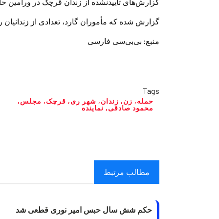
گزارش‌های تأییدنشده از زندان قرچک در ورامین حا
گزارش شده که مأموران گارد، تعدادی از زندانیان را ک
منبع: بی‌بی‌سی فارسی
Tags
حمله
,
زن
,
زندان
,
شهر ری
,
قرچک
,
مجلس
,
محمود صادقی
,
نماینده
مطالب مرتبط
حکم شش سال حبس امیر نوری قطعی شد