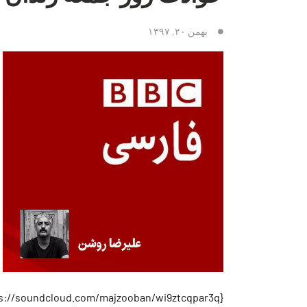
بهمن ۲۰, ۱۳۹۷
{https://soundcloud.com/majzooban/wi9ztcqpar3q}