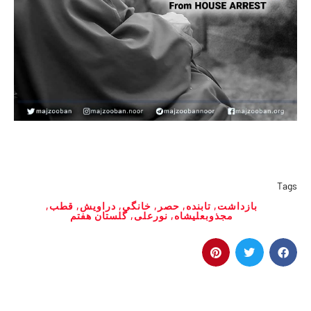
Tags
بازداشت
,
تابنده
,
حصر
,
خانگی
,
دراویش
,
قطب
,
مجذوبعلیشاه
,
نورعلی
,
گلستان هفتم