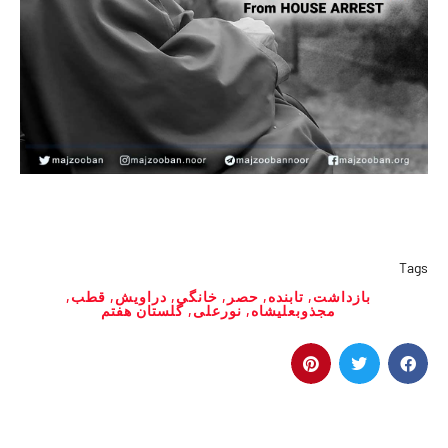
Tags
بازداشت
,
تابنده
,
حصر
,
خانگی
,
دراویش
,
قطب
,
مجذوبعلیشاه
,
نورعلی
,
گلستان هفتم