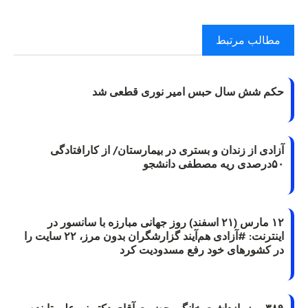
مطالب مرتبط
حکم شش سال حبس امیر نوری قطعی شد
آزادی از زندان و بستری در بیمارستان/ از کارافتادگی
۵۰درصدی ریه مصطفی دانشجو
۱۲ مارس (۲۱ اسفند) روز جهانی مبارزه با سانسور در
اینترنت: #آزادی هم‌آیند گزارشگران‌ بدون مرز، ۲۲ سایت را
در کشورهای خود رفع مسدودیت کرد