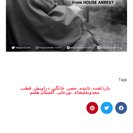
Tags
بازداشت
,
تابنده
,
حصر
,
خانگی
,
دراویش
,
قطب
,
مجذوبعلیشاه
,
نورعلی
,
گلستان هفتم