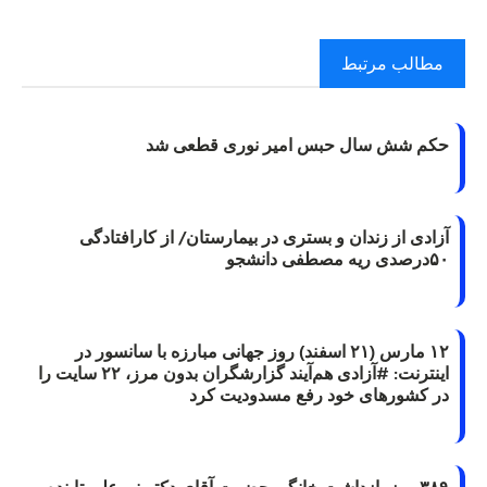
مطالب مرتبط
حکم شش سال حبس امیر نوری قطعی شد
آزادی از زندان و بستری در بیمارستان/ از کارافتادگی
۵۰درصدی ریه مصطفی دانشجو
۱۲ مارس (۲۱ اسفند) روز جهانی مبارزه با سانسور در
اینترنت: #آزادی هم‌آیند گزارشگران‌ بدون مرز، ۲۲ سایت را
در کشورهای خود رفع مسدودیت کرد