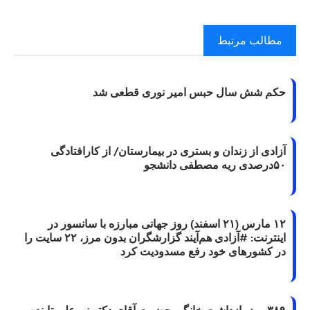
مطالب مرتبط
حکم شش سال حبس امیر نوری قطعی شد
آزادی از زندان و بستری در بیمارستان/ از کارافتادگی
۵۰درصدی ریه مصطفی دانشجو
۱۲ مارس (۲۱ اسفند) روز جهانی مبارزه با سانسور در
اینترنت: #آزادی هم‌آیند گزارشگران‌ بدون مرز، ۲۲ سایت را
در کشورهای خود رفع مسدودیت کرد