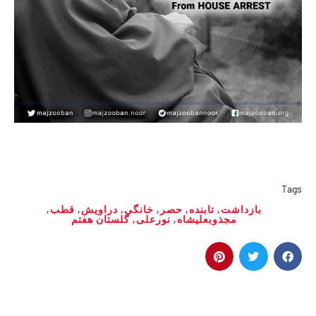
Tags
بازداشت
,
تابنده
,
حصر
,
خانگی
,
دراویش
,
قطب
,
مجذوبعلیشاه
,
نورعلی
,
گلستان هفتم