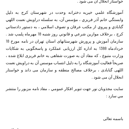
خواستار انحلال آن می شود .
آموزشگاه علمي خيريه دخترانه وحدت در شهرستان كرج به دليل
وابستگي خانم آذر فريزي ، مؤسس آن، به سلسله دراويش نعمت اللهي
گنابادي و پيروي از مكتب عرفان و تصوف اسلامي ، به دستور دادستاني
كرج ، برخلاف موازين شرعي و قانوني روز شنبه 18 مهرماه پلمپ شد .
سازمان آموزش و پرورش شهرستانهای استان تهران در نامه مورخ 18
خردادماه 1388 به اداره کل ارزیابی عملکرد و پاسخگویی به شکایات
وزارت متبوع ، که مفاد آن به صورت شفاهی به خانم فریزی ابلاغ شده ،
صریحاً فعالیت آموزشگاه را به دلیل انتساب موسس آن به دراویش نعمت
اللهی گنابادی ، برخلاف مصالح منطقه و سازمان می داند و خواستار
انحلال آن می شود .
سايت مجذوبان نور جهت تنوير افكار عمومي ، مفاد نامه مزبور را منتشر
مي سازد :
باسمه تعالی