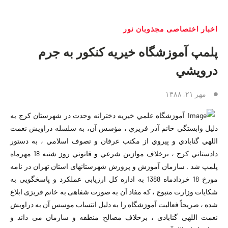
اخبار اختصاصی مجذوبان نور
پلمپ آموزشگاه خيريه كنكور به جرم
درويشي
مهر ۲۱, ۱۳۸۸
آموزشگاه علمي خيريه دخترانه وحدت در شهرستان كرج به
دليل وابستگي خانم آذر فريزي ، مؤسس آن، به سلسله دراويش نعمت
اللهي گنابادي و پيروي از مكتب عرفان و تصوف اسلامي ، به دستور
دادستاني كرج ، برخلاف موازين شرعي و قانوني روز شنبه 18 مهرماه
پلمپ شد . سازمان آموزش و پرورش شهرستانهای استان تهران در نامه
مورخ 18 خردادماه 1388 به اداره کل ارزیابی عملکرد و پاسخگویی به
شکایات وزارت متبوع ، که مفاد آن به صورت شفاهی به خانم فریزی ابلاغ
شده ، صریحاً فعالیت آموزشگاه را به دلیل انتساب موسس آن به دراویش
نعمت اللهی گنابادی ، برخلاف مصالح منطقه و سازمان می داند و