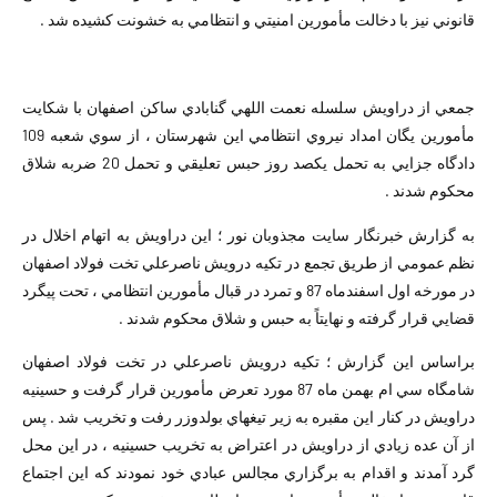
قانوني نيز با دخالت مأمورين امنيتي و انتظامي به خشونت كشيده شد .
جمعي از دراويش سلسله نعمت اللهي گنابادي ساكن اصفهان با شكايت
مأمورين يگان امداد نيروي انتظامي اين شهرستان ، از سوي شعبه 109
دادگاه جزايي به تحمل يكصد روز حبس تعليقي و تحمل 20 ضربه شلاق
محكوم شدند .
به گزارش خبرنگار سايت مجذوبان نور ؛ اين دراويش به اتهام اخلال در
نظم عمومي از طريق تجمع در تكيه درويش ناصرعلي تخت فولاد اصفهان
در مورخه اول اسفندماه 87 و تمرد در قبال مأمورين انتظامي ، تحت پيگرد
قضايي قرار گرفته و نهايتاً به حبس و شلاق محكوم شدند .
براساس اين گزارش ؛ تكيه درويش ناصرعلي در تخت فولاد اصفهان
شامگاه سي ام بهمن ماه 87 مورد تعرض مأمورين قرار گرفت و حسينيه
دراويش در كنار اين مقبره به زير تيغهاي بولدوزر رفت و تخريب شد . پس
از آن عده زيادي از دراويش در اعتراض به تخريب حسينيه ، در اين محل
گرد آمدند و اقدام به برگزاري مجالس عبادي خود نمودند كه اين اجتماع