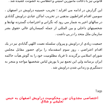
قانوني نيز با دخالت مأمورين امنيتي و انتظامي به خشونت كشيده شد .
اين گزارش در ادامه مي افزايد ؛ تخريب حسينيه دراويش در اصفهان ،
سومين اقدام افراطيون مذهبي در تخريب اماكن عبادي دراويش گنابادي
در سالهاي اخير به شمار مي رود كه نگراني و اعتراضات گسترده نهادها و
شخصيتهاي داخلي و بين المللي از جمله كميسارياي عالي حقوق بشر
سازمان ملل متحد را در پي داشت .
جمعيت زيادي از دراويش و پيروان سلسله نعمت اللهي گنابادي نيز در يك
اقدام اعتراضي ، روز سوم اسفندماه را براي حضور مقابل مجلس
شوراي اسلامي برگزيدند تا فرياد مظلوميت خود را به گوش هيأت حاكمه
ايران برسانند ولي اين تجمع نيز با يورش لباس شخصيها مواجه و منجر به
دستگيري و زنداني شدن دراويش شد .
Tags
اختصاصى مجذوبان نور
,
محكوميت دراويش اصفهان به حبس
تعليقي و شلاق