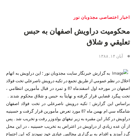
اخبار اختصاصی مجذوبان نور
محكوميت دراويش اصفهان به حبس
تعليقي و شلاق
آبان ۱۴, ۱۳۸۸
به گزارش خبرنگار سايت مجذوبان نور ؛ اين دراويش به اتهام
اخلال در نظم عمومي از طريق تجمع در تكيه درويش ناصرعلي تخت فولاد
اصفهان در مورخه اول اسفندماه 87 و تمرد در قبال مأمورين انتظامي ،
تحت پيگرد قضايي قرار گرفته و نهايتاً به حبس و شلاق محكوم شدند .
براساس اين گزارش ؛ تكيه درويش ناصرعلي در تخت فولاد اصفهان
شامگاه سي ام بهمن ماه 87 مورد تعرض مأمورين قرار گرفت و حسينيه
دراويش در كنار اين مقبره به زير تيغهاي بولدوزر رفت و تخريب شد . پس
از آن عده زيادي از دراويش در اعتراض به تخريب حسينيه ، در اين محل
گرد آمدند و اقدام به برگزاري مجالس عبادي خود نمودند كه اين اجتماع