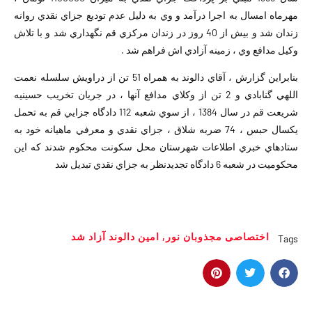
مهرماه امسال به اجرا درآمد و وي به دليل عدم توديع جزاي نقدي روانه
زندان شد و بیش از 40 روز در زندان مركزي قم نگهداري شد و با تلاش
وكيل مدافع وي ، زمینه آزادي اش فراهم شد .
بنابراين گزارش ، آقاي دالوند به همراه 51 تن از دراويش سلسله نعمت
اللهي گنابادي و 2 تن از وكلاي مدافع آنها ، در جريان تخريب حسينيه
شریعت قم در سال 1384 ، از سوي شعبه 112 دادگاه جزايي قم به تحمل
يكسال حبس ، 74 ضربه شلاق ، جزاي نقدي و معرفي ماهيانه خود به
ستادهاي خبري اطلاعات شهرستان محل سكونت محكوم شدند كه اين
محكوميت در شعبه 6 دادگاه تجديدنظر به جزاي نقدي تبديل شد
اختصاصى مجذوبان نور
,
امین دالوند آزاد شد
Tags