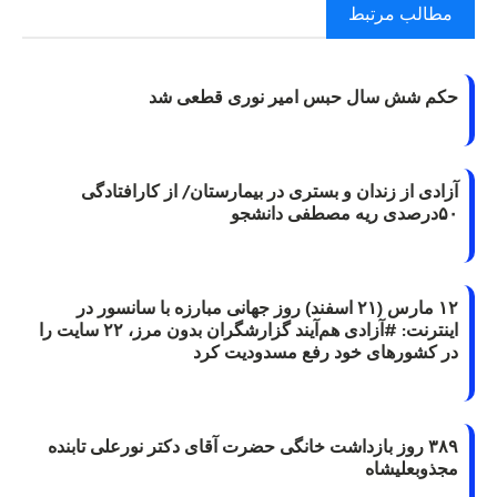
مطالب مرتبط
حکم شش سال حبس امیر نوری قطعی شد
آزادی از زندان و بستری در بیمارستان/ از کارافتادگی
۵۰درصدی ریه مصطفی دانشجو
۱۲ مارس (۲۱ اسفند) روز جهانی مبارزه با سانسور در
اینترنت: #آزادی هم‌آیند گزارشگران‌ بدون مرز، ۲۲ سایت را
در کشورهای خود رفع مسدودیت کرد
۳۸۹ روز بازداشت خانگی حضرت آقای دکتر نورعلی تابنده
مجذوبعلیشاه