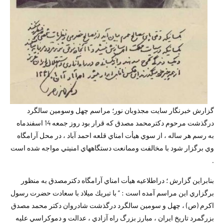
گزارش خبرنگار سايت مجذوبان نور؛ مراسم چهل وسومين سالگرد
درگذشت مرحوم دكترمحمد مصدق كه قرار بود روز جمعه 14 اسفندماه
به رسم هر ساله ، از سوي هيأت امناي قلعه احمد آباد ، در محل آرامگاه
وي برگزار شود با مخالفت وممانعت دستگاههاي امنيتي مواجه شده است
.
بنابراين گزارش ؛ دراطلاعيه هيأت امناي آرامگاه دكترمصدق به منظور
برگزاري اين مراسم آمده است : ” با تبريك ميلاد با سعادت حضرت رسول
اكرم (ص) ، چهل و سومين سالگرد درگذشت شادروان دكتر محمد مصدق
بزرگمرد تاريخ ايران ، مبارز بزرگ راه آزادي ، عدالت و دموكراسي عليه