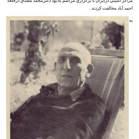
مراكز امنيتي درايران با برگزاري مراسم يادبود دكترمحمد مصدق درقلعه
احمد آباد مخالفت كردند .
به