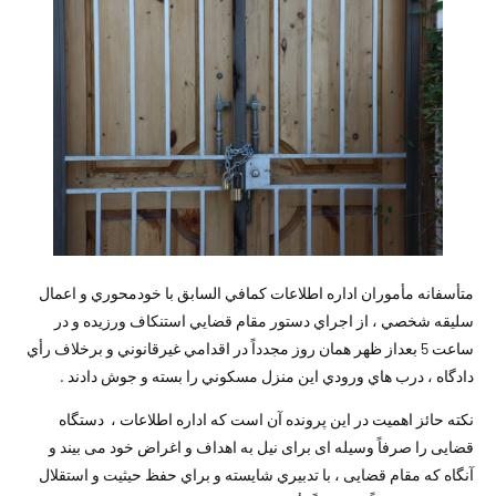
متأسفانه مأموران اداره اطلاعات كمافي السابق با خودمحوري و اعمال
سليقه شخصي ، از اجراي دستور مقام قضايي استنكاف ورزیده و در
ساعت 5 بعداز ظهر همان روز مجدداً در اقدامي غيرقانوني و برخلاف رأي
دادگاه ، درب هاي ورودي اين منزل مسكوني را بسته و جوش دادند .
نكته حائز اهميت در اين پرونده آن است كه اداره اطلاعات ، دستگاه
قضایی را صرفاً وسیله ای برای نیل به اهداف و اغراض خود می بیند و
آنگاه که مقام قضایی ، با تدبيري شايسته و براي حفظ حيثيت و استقلال