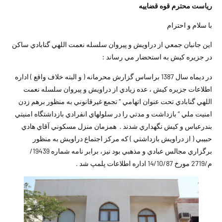
رياست محترم قوه قضاييه
با سلام و احترام
اين جانبان جمعي از دراويش و پيروان سلسله نعمت اللهي گنابادي ساكن
در جزيره كيش به استحضار مي رساند :
در ديماه سال 1387 براساس گزارش محرمانه ( و البته خلاف واقع ) اداره
اطلاعات جزيره كيش ، عده زيادي از دراويش و پيروان سلسله نعمت
اللهي گنابادي تحت عنوان اتهامي ” تجمع غيرقانوني به منظور برهم زدن
امنيت ملي ” بازداشت و مدتي را در سلولهاي انفرادي بازداشتگاه امنيتي
بندرعباس و کیش نگهداري شدند . همزمان منزل مسكوني آقاي هادي
حبيبي ( از دراويش بازداشتي ) كه مركز اجتماع دراويش به منظور
برگزاري مجالس عبادي و مذهبي بود نيز، برابر نامه شماره 19439/
م/2719 مورخ 14/10/87 اداره اطلاعات پلمپ شد .