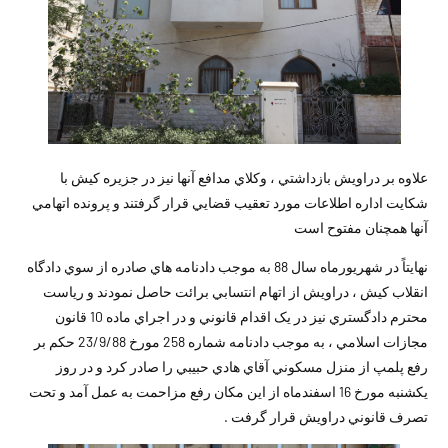
علاوه بر دراويش بازداشتي ، وكلاي مدافع آنها نيز در جزيره كيش با
شكايت اداره اطلاعات مورد تعقيب قضايي قرار گرفتند و پرونده اتهامي
آنها همچنان مفتوح است
نهايتاً در شهريورماه سال 88 به موجب دادنامه هاي صادره از سوي دادگاه
انقلاب كيش ، دراويش از اتهام انتسابي برائت حاصل نمودند و رياست
محترم دادگستري نيز در یک اقدام قانوني و در اجراي ماده 10 قانون
مجازات اسلامي ، به موجب دادنامه شماره 258 مورخ 23/9/88 حكم بر
رفع پلمپ از منزل مسكوني آقاي هادي حبيبي را صادر كرد و در روز
يكشنبه مورخ 16 اسفندماه از اين مكان رفع مزاحمت به عمل آمد و تحت
تصرف قانوني دراويش قرار گرفت .