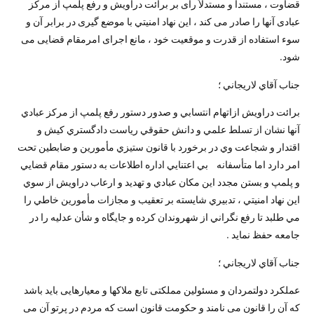
قضاوت ، مستنداً و مستدلاً رأی بر برائت دراویش و رفع پلمپ از مرکز
عبادی آنها را صادر می کند ، اين نهاد امنيتي با موضع گیری در برابر آن و
سوء استفاده از قدرت و موقعیت خود ، مانع اجرای امرمقام قضایی می
شود.
جناب آقاي لاريجاني ؛
برائت دراويش ازاتهام انتسابي و صدور دستور رفع پلمپ از مركز عبادي
آنها نشان از تسلط علمي و دانش حقوقي رياست دادگستري كيش و
اقتدار و شجاعت وي در برخورد با قانون ستيزي مأمورين و ضابطين تحت
امر دارد اما متأسفانه بي اعتنايي اداره اطلاعات به دستور مقام قضايي
و پلمپ و بستن مجدد اين مكان عبادي و تهديد و ارعاب دراويش از سوي
اين نهاد امنيتي ، تدبيري شايسته بر تعقيب و مجازات مأمورين خاطي را
مي طلبد تا رفع نگراني از شهروندان كرده و جایگاه و شأن عدليه را در
جامعه حفظ نماید .
جناب آقاي لاريجاني ؛
عملکرد دولتمردان و مسئولین مملکتی تابع ملاکها و معیارهایی باید باشد
که آن را قانون می نامند و حکومت قانون است که مردم در پرتو آن می