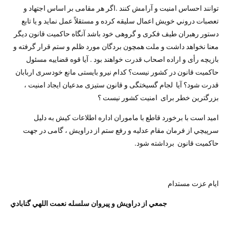
توانند احساس امنیت و آرامش کنند .اگر هر مقامی بر اساس اجتهاد و
تعصبات دروني خویش اعمال سلیقه کرده و مستقلاً عمل نماید و یا تابع
دستور رهبران طیف فکری و گروهی خود باشد آنگاه حاکمیت قانون دیگر
معنا نخواهد داشت و ملت همچون بردگان مورد ظلم و ستم قرار گرفته و
بازیچه رأی و اراده اصحاب قدرت خواهند بود . آیا قوه قضاییه مسئول
حاکمیت قانون در کشور نیست؟ کدام نیرو بایستی مانع خودسری اربابان
قدرت شود؟ آیا لجام گسیختگی و قانون ستیزی مدعیان ایجاد امنیت ،
بزرگترین خطر برای امنیت کشور نیست ؟
اميد است با برخورد قاطع با ماموران اداره اطلاعات كيش به دليل
سرپيچي از فرمان مقام عدليه و رفع ستم از دراويش ، گامی در جهت
حاکمیت قانون برداشته شود.
ايام عزت مستدام
جمعي از دراويش و پيروان سلسله نعمت اللهي گنابادي