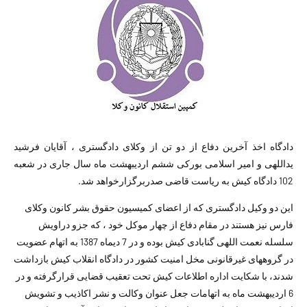
دادگاه اخذ آخرین دفاع از دو تن از وکلای دادگستری ، آقایان فرشید
یداللهی و امیر اسلامی بورکی ششم اردیبهشت ماه سال جاری در شعبه
102 دادگاه کیش به ریاست قاضی صدربرگزارخواهد شد.
این دو وکیل دادگستری که از اعضای کمیسیون حقوق بشر کانون وکلای
فارس نیز هستند در مقام دفاع از چهار موکل خود ، که جزو دراویش
سلسله نعمت اللهی گنابادی کیش بوده و در 7 دیماه 1387 به اتهام عضویت
در گروههای غیرقانونی مخل امنیت کشور در دادگاه انقلاب کیش بازداشت
شدند، با شکایت اداره اطلاعات کیش تحت تعقیب قضایی قرارگرفته و در
6 اردیبهشت ماه به اتهامات جعل عنوان وکالت و نشر اکاذیب و تشویش