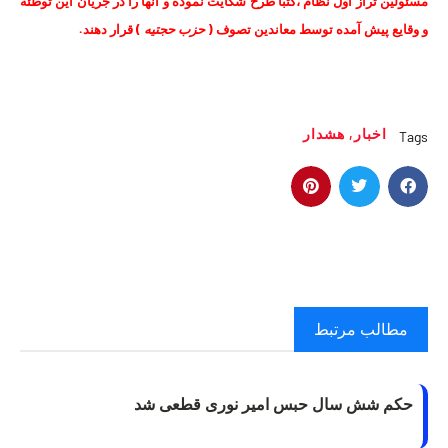
مسئولين تراز اول نظام ،‌كتباً طرح شكايت نموده و آنها را در جريان اين توطئه
و وقايع پيش آمده توسط معاندين تصوف (
حزب حجتيه
) قرار دهند.
اخبار
,
هشدار
Tags
مطالب مرتبط
حکم شش سال حبس امیر نوری قطعی شد