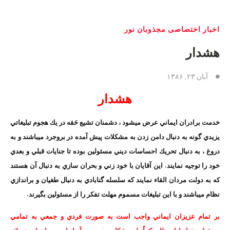
اخبار اختصاصی مجذوبان نور
هشدار
آبان ۲۳, ۱۳۸۶
هشدار
خدمت برادران ايماني عرض ميشود ،‌ دشمنان تشيع حَقه در يك هجوم تبليغاتي
يزيدي گونه به دنبال دامن زدن به مشكلات پيش آمده در بروجرد ميباشند و به
دروغ ، به دنبال تحريك احساسات ديني مسئولين بوده تا جنايات قبلي و بعدي
خود را توجيه نمايند. اين آقايان با خود زني و بحران سازي به دنبال آن هستند
كه به دولت مردان القاء نمايند كه سلسله گنابادي به دنبال طغيان و براندازي
نظام ميباشند و با اين تبليغات مسموم مهلت تفكر را از مسئولين بگيرند.
بر تمام عزيزان ايماني واجب است به صورت فردي و جمعي به تمامي