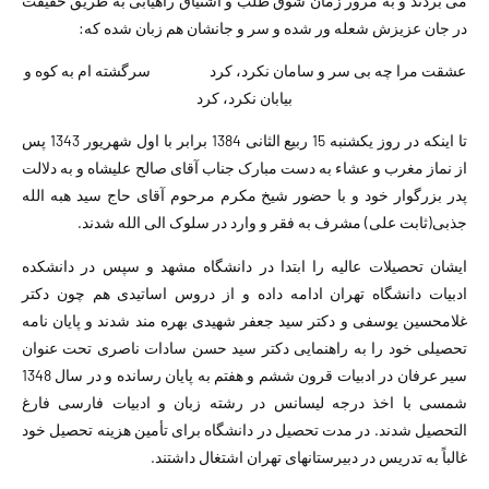
می بردند و به مرور زمان شوق طلب و اشتیاق راهیابی به طریق حقیقت
در جان عزیزش شعله ور شده و سر و جانشان هم زبان شده که:
عشقت مرا چه بی سر و سامان نکرد، کرد سرگشته ام به کوه و
بیابان نکرد، کرد
تا اینکه در روز یکشنبه 15 ربیع الثانی 1384 برابر با اول شهریور 1343 پس
از نماز مغرب و عشاء به دست مبارک جناب آقای صالح علیشاه و به دلالت
پدر بزرگوار خود و با حضور شیخ مکرم مرحوم آقای حاج سید هبه الله
جذبی(ثابت علی) مشرف به فقر و وارد در سلوک الی الله شدند.
ایشان تحصیلات عالیه را ابتدا در دانشگاه مشهد و سپس در دانشکده
ادبیات دانشگاه تهران ادامه داده و از دروس اساتیدی هم چون دکتر
غلامحسین یوسفی و دکتر سید جعفر شهیدی بهره مند شدند و پایان نامه
تحصیلی خود را به راهنمایی دکتر سید حسن سادات ناصری تحت عنوان
سیر عرفان در ادبیات قرون ششم و هفتم به پایان رسانده و در سال 1348
شمسی با اخذ درجه لیسانس در رشته زبان و ادبیات فارسی فارغ
التحصیل شدند. در مدت تحصیل در دانشگاه برای تأمین هزینه تحصیل خود
غالباً به تدریس در دبیرستانهای تهران اشتغال داشتند.