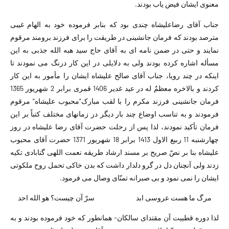
معنوی ایشان فیض یاب بودند.
جناب آقای رضاعلیشاه چندی بود که بنابر فرموده خود به الهام غیبی
مترصد بودند که فرمان جانشینی در طریقت را برای فرزند برومند مرقوم
نمایند و حتی در ضمن نامه ای به آقای حاج سید هبه الله جذبی به این
مسأله اشاره کرده بودند ولی به دلایلی در این کار درنگ می نمودند تا
اینکه در چند رویا، جناب آقای صالح علیشاه ایشان را مأمور به این کار
کردند و بالاخره معظمٌ له در عید غدیر 1406 قمری برابر 2 شهریور 1365
فرمان جانشینی فرزند مکرم را با لقب مبارک”محبوب علیشاه” مرقوم
فرمودند و به تناسب اوضاع چند بار دیگر در زمانهای مختلف کتباً بر این
فرمان تأکید نمودند، لذا پس از رحلت حضرت آقای رضا علیشاه در روز
چهارشنبه 11 ربیع الاول 1413 برابر 18 شهریور 1371 حضرت آقای محبوب
علیشاه بنا بر نصّ صریح بر مسند ارشاد طریقه نعمت اللهی گنابادی تکیه
زدند ولی آنچنان دل در گرو دلدار داشت که بدن خاکی تحمل روح ملکوتی
ایشان را نمی نمود و بی صبرانه تمنّای وصال می فرمود.
مرگ ما هست عروسی ابد سرّ آن چیست؟ هو الله احد
لذا دوره قطبیت آن مقتدای سالکان- همانطور که خود فرموده بودند و به