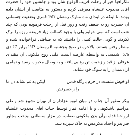
تلگرافها خبر از رحلت قریب الوقوع شان بود و جانشین خود را حضرت
آقای مجذوب علیشاه معرفی کرده و دستور به متابعت از ایشان داده
بودند. تا اینکه در ابتدای ماه مبارک رمضان 1417 قمری وضعیت جسمانی
آن حضرت رو به ضعف رفت و روز قبل از رحلت فرموده بودن که چند
شب است که نمی خوابم ولی با وجود کسالت زیاد فریضه روزه را ترک
نکردند و گویی حالت کسی را داشتند که به ضیافتی فراخوانده شده و
منتظر رفتن هستند. بالاخره در صبح پنجشنبه 6 رمضان 1417 برابر 27 دی
1375 شمسی به واسطه عارضه ایست قلبی روح ملکوتی آن مقتدای
عرفان از قید و زحمت تن رهایی یافته و به وصال محبوب رسید و تمامی
ارادتمندان را به سوگ خود نشاند.
او خوش نشست در حرم بارگاه قدس لیکن به غم نشاند دل ما
را ز حسرتش
پیکر مطهر آن جناب در میان انبوه عزاداران از تهران تشییع شد و طی
مراسم باشکوهی و با اقامه نماز توسط جناب آقای مجذوب علیشاه
ارواحنا فداه برآن بدن ملکوتی صفات، در مزار سلطانی بیدخت مجاور
قبر پدر و اجداد مکرمش به خاک سپرده شد.