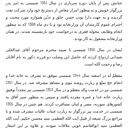
جنابش پس از پایان دوره سربازی در سال 1351 شمسی به امر پدر
بزرگوار خویش و به منظور امرار معاش از دسترنج خود وارد شرکت نفت
گردیده و به جهت دارا بودن حسن خلق و تدیّن همواره مورد محبت و
احترام عموم کارمندان آن وزارتخانه بود و تا دی ماه 1368 که به منظور
انجام وظایف محوله فقری به درخواست خود بازنشسته شدند، در همان
وزارتخانه مشغول به کار بودند.
ایشان در سال 1355 شمسی با صبیه محترم مرحوم آقای عبدالعلی
شیدانی ازدواج کردند که حاصل این وصلت دو فرزند ذکور به نام آقایان
رضا و رحمت الله است.
معظمٌ له در اسفند سال 1344 شمسی موفق به تشرف به خانه خدا و
انجام حج تمتّع و زیارت روضه نبوی و مشاهد مشرفه شد. در سال 1351
شمسی نیز در خدمت والد معظم و در سال 1353 شمسی نیز مجدداً توفیق
زیارت خانه خدا و عمره مفرده یافتند و سپس به منظور سیر آفاق به
کشورهای سوریه، مصر و لبنان مسافرت کردند. هم چنین در سال 1355
شمسی در خدمت پیر بزرگوار به زیارت عتبات عالیات مشرف شده و با
مراجع بزرگ شیعه از قبیل آیت الله العظمی سید محسن حکیم، آیت الله
العظمی سید ابوالقاسم خویی ملاقات نمودند. و علاوه بر این اسفار