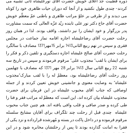
دوره قطبیت جدّ اعلای خویش حضرت آقای نورعلیشاه ثانی تشبیه می
کردند- چندی طول نکشید و از آنجا که دوران حیات ظاهری خود را کوتاه
می دیدند و از طرفی بر علوّ مراتب ظاهری و باطنی عمّ معظّم خویش
حضرت آقای حاج دکتر نور علی تابنده زیّد عزّه العالی که سمت مشاورت
پدر بزرگوار و خود ایشان را نیز داشتند، واقف بودند. لذا در همان روز
رحلت حضرت آقای رضاعلیشاه اجازه اقامه نماز جماعت در مجلس
فقری و سپس در نهم ربیع الثانی1413 برابر 15مهر1371 مصادف با سالگرد
رحلت حضرت آقای صالح علیشاه اجازه دستگیری و تلقین ذکر و فکر را
برای ایشان با لقب” مجذوب علی” مرقوم فرمودند و سپس در تاریخ سه
شنبه 22 ربیع الثانی سال 1413 برابر 28 مهر 1371 که مصادف با چهلمین
روز رحلت آقای رضاعلیشاه بود، معظمٌ له را با لقب مبارک”مجذوب
علیشاه” به وصایت معنوی و جانشینی خویش تعیین کردند و از جمله
اوصافی که جناب آقای محبوب علیشاه در این فرمان برای حضرت
مجذوب علیشاه بیان کرده اند، این است که معظمٌ له مراتب فقر و فنا را
طی کرده و صدر صافی و قلب وافی یافته اند. هم چنین جناب محبوب
علیشاه چندی قبل از رحلت چند تلگراف برای آقایان مشایخ سلسله
مرقوم فرموده و در داخل پاکت در بسته و مُهرشده قرارداده و نزد یکی از
فقرا به امانت گذارده بودند تا پس از رحلتشان مخابره شود و در این