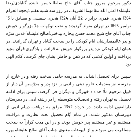
ذکور مرحوم مبرور جناب آقای حاج سلطانحسین تابنده گنابادی(رضا
علیشاه) اعلی الله مقامهما الشریف، در روز سه شنبه هفتم ذیحجه الحرام
1364 هجری قمری برابر با 22 آبان 1324 هجری شمسی و مطابق با 13
نوامبر 1945 در تهران متولد گردیدند و تحت توجّهات جدّ بزرگوار خویش
جناب آقای حاج شیخ محمد حسن بیچاره بیدختی(صالح علیشاه) قدس سرّه
و پدر عالیمقدارشان ایام کودکی را در بیدخت گناباد و تهران گذراندند. در
همان ایام کودکی نزد پدر بزرگوار خویش به قرائت و یادگیری قرآن مجید
پرداخته و اولین کلامی که در ذهن و خاطر ایشان جای گرفت، کلام الهی
بود.
سپس برای تحصیل ابتدایی به مدرسه جامی بیدخت رفته و در خارج از
مدرسه نیز مقدمات علوم دینی و ادبی را نزد پدر و مدرّسین آن دیار از
قبیل مرحوم ملّا خداداد خیبرگی و دیگران فرا گرفته، سپس برای ادامه
تحصیل به تهران رفته و تحصیلات متوسطه را در رشته ادبی در دبیرستان
دارالفنون ادامه دادند. در خرداد 1342 موفق به دریافت دیپلم ادبی از
دبیرستان مذکور شدند. در تمام ایّام تحصیل تحت نظارت و مراقبت
مستقیم و غیر مستقیم پدر خویش بودند و در این مدت کراراً به بیدخت
مسافرت می نمودند و از فیوضات معنوی جناب آقای صالح علیشاه بهره