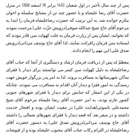
پس از چند سال تأخیر در اول شعبان 1410 برابر 18 اسفند 1368 در منزل
حضرت آقای رضا علیشاه و با حضور چند تن از مشایخ سلسله و اخوان
مکرم خوانده شد. به این ترتیب که حضرت رضاعلیشاه فرمان را ابتدا به
مرحوم آقای حاج شیخ عبدالله صوفی(درویش عزّت علی) مرحمت نمودند
که بخوانند، ایشان پس از زیارت فرمان به علت کهولت سن قادر نبودند که
ایستاده متن فرمان راقرائت نمایند، لذا آقای حاج یوسف مردانی(درویش
صدق علی) این مهم را انجام دادند.
معظمٌ له پس از دریافت فرمان ارشاد و دستگیری از آنجا که جناب آقای
رضاعلیشاه به دلیل کهولت سن کمتر می توانستند برای دیدار با فقرای
ساکن شهرستانها به مسافرت بروند، لذا به امر پدر بزرگوار خویش جهت
رسیدگی به امور فقرا و دیدار آنان اقدام به مسافرت می نمودند. چنانکه
در یکی از این اسفار که جنابش برای دیدار با فقرای شهرهای جنوبی
کشور عازم بودند، به امر حضرت آقای رضا علیشاه مرحوم آقای شیخ
محمدعلی ناسوتی(هدایت علی) در معیت ایشان بوده و افتخار خدمت
داشتند و در سفر بعد که قصد دیدار با فقرای شهرهای شمالی را داشتند
آقای حاج یوسف مردانی(درویش صدق علی) به دستور حضرت آقای
رضاعلیشاه در التزام رکاب جناب آقای محبوب علیشاه بوده و از فیوضات