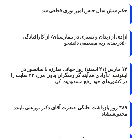
حکم شش سال حبس امیر نوری قطعی شد
آزادی از زندان و بستری در بیمارستان/ از کارافتادگی
۵۰درصدی ریه مصطفی دانشجو
۱۲ مارس (۲۱ اسفند) روز جهانی مبارزه با سانسور در
اینترنت: #آزادی هم‌آیند گزارشگران‌ بدون مرز، ۲۲ سایت را
در کشورهای خود رفع مسدودیت کرد
۳۸۹ روز بازداشت خانگی حضرت آقای دکتر نورعلی تابنده
مجذوبعلیشاه