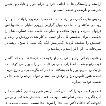
آراسته و وابستگی ها به اجانب دارد و حرام خوار و ناپاک و دشمن
شریعت و طریقت و حقیقت است و….
وحوش ولایت گمان می برند که «حلقه ضعیف زنجیر» را یافته اند و آنرا
زود می شکنند و به صاحب دیوان گزارش پیروزی نمایان میدهندوپاداش
فراوان میبرند، و چون مناعت و مقاومت حامد، پنجه قساوت شان را
شکست، برای شکستن کامل او دست به کار شدند، روحش را رنجه و
جسمش را شکنجه کردند (کمترینش آنکه یک شب تا صبح، برهنه در
سردخانه یی، او را لرزاندند و ترساندند و…)
و عاقبت باحالی نزار و بدنی بیمار او را به خانه فرستادند. در خانه، گاه از
قوت رنج و شدت اضطراب چنان بی تابانه سر را بدیوار می کوفت که
نزدیک بود سر و دیوار با هم بشکنند. حالا هم که بگوشه یی در خارج خزیده
است، هنوز کابوس داغ و درفش می بیند و دیوان درنده را همه جا در
تعقیب خود می پندارد.
قصه پر غصه خود را که با من گفت از سر شرم و دلداری گفتم «خدا از
آنان نگذرد». سخنم تمام نشده بود که عقده خشمش شکافت و بر من
آشوفت که «آقای دکتر اسم خدا را نبرید، خدا نیست، نیست، نیست…».