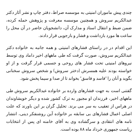
چندی پیش ماموران امنیتی به موسسه صراط، دفتر چاپ و نشر آثار دکتر
عبدالکریم سروش و همچنین موسسه معرفت و پژوهش حمله کرده،
ضمن ضبط و انتقال اسناد و مدارک آن، دانشجویان حاضر در آن محل را
ساعت ها مورد بازداشت و فشار و بازجویی قرار دادند.
این اقدام در در راستای فشارهای امنیتی و همه جانبه به خانواده دکتر
عبدالکریم سروش، صورت گرفت که طی ماههای اخیر داماد وی توسط
نیروهای امنیتی تحت فشار های روحی و جسمی قرار گرفت و از او
خواسته بودند علیه همسرش (دختر سروش) و شخص سروش سخنانی
بگوید و آنان را “فاسد و فاسق” بخواند تا از صدا و سیما پخش شود.
گفتنی است به جهت فشارهای وارده بر خانواده عبدالکریم سروش طی
ماههای اخیر، فرزندان او مجبور به ترک کشور شده و دیگر خویشاوندان
در هراس از تعقیب به سر می برند. تحلیل گران بر این باورند که علت
اصلی اعمال فشارهای بی سابقه بر خانواده آین روشنفکر دینی، انتشار
نامه های انتقادی و سرگشاده وی به آقای خامنه ای پس از انتخابات
ریاست جمهوری خرداد ماه ٨٨ بوده است.