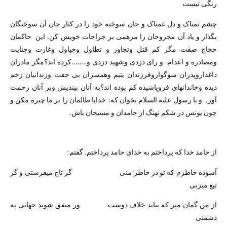
رنگی نیست
چشم نمناک و دل غمناک و جان سوخته خود را در کنار جان آن سوختگان
بگذار و یاد آن مجروحان را مرهمی بر جراحات خویش کن. این حاکمان
حجاج صفت مگر کم قتل وتجاوز و تطاول وچپاول وغارت وجنایت
ومصادره و اعدام و رای دزدی وشهید دزدی و……..کرده اند؟مگر مادران
داغداروپدران سوگواروفرزندان یتیم وهمسران بی جفت وزندانیان زخم
دیده وخاندانهای فروپاشیده کم بوده اند؟به آنان بیندیش وبر آنان رحمت
آور. و با رسول علیه السلام بخوان که: خدایا ظالمان را بر ما چیره مکن و
چون یونس در شکم نهنگ از حامدان و مسبحان باش.
از حامد خدا که پرداختم به خدای حامد پرداختم. گفتم:
آسوده خاطرم که تو در خاطر منی گر تاج میفرستی و گر
تیغ میزنی
از من گمان مبر که بیاید خلاف دوست ور متفق شوند جهانی به
دشمنی