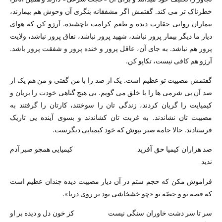
خطرناک تر می کند. گفتمش اگر مشفقانه بنگری آن وحوش هم بیمارند،
بیماران روانی حقارت دیده و طعم کرامت ناچشیده. آرزو کن که هوای
دیار ما دیگر بیمار پرور نباشد، شهید پرور نباشد، نفاق پرور نباشد، ولایت
پرور هم نباشد. به جای آن، عاقل پرور و خنده پرور و شفقت پرور باشد.
آرزو هم کافی نیست، تکاپو کن.
گفتمش مصییت تو عظیم است. یک از صد را با من گفتی و من هم یک از
صد آن بی شرمی ها را با خلق می گویم. بی هیچ گناهی خودت را بریان و
کیمیایت را گریان کردند، زندگی تان را سوختند، کارتان را گرفتند به
مصیبت تان نشاندند. به غربت تان کشاندند و بسوی آینده یی تاریک
فرستادند. حالا جامه صبر بپوش که خود کیمیایی دیگرست.
صد هزاران کیمیا حق آفرید کیمیایی همچو صبر آدم
ندید
فراموش مکن که حجم ستم در آن دیار مصیبت دیده چندان عظیم است
که قصه تو و حصّه تو «چو خشخاشی بود بر روی دریا».
سر تا سر دشت خاوران سنگی نیست کز خون دل و دیده بر او