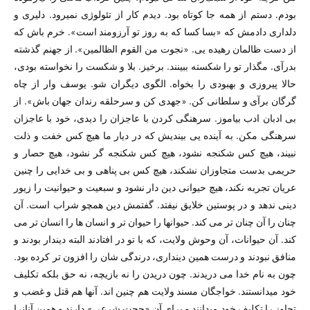
بودم. دستم از همه جا کوتاه بود. دیدم کار از تئولوژی نمیرود. دلیری و
دلداری دادمش که «بسا کسا که به روز تو آرزومند است». خرم باش که
از دست ظالمان رهیده یی. «نجوت من القوم الظالمین». از جهنم گذشته
بدرآی. مگذار تو را شکسته ببینند. برخیز. بلا و شکست را نخواسته بودی،
حالا پیروزی و بهبودی را بخواه. الگوی دیگران شو. یوسف وار از چاه
گرگان برآی و سلطانی کن. «جهدی کن و سرحلقه رندان جهان باش». از
بی ادبان ادب بیاموز. سرهنگی کردن با عاجزان را دیدی، خود با عاجزان
سرهنگی مکن. به آینده یی بیندیش که در دیار ما هیچ کس خفت و ذلت
نبیند، هیچ کس شکنجه نشود، هیچ کس شکنجه گر نشود، هیچ حصار و
حریمی بدست متجاوزان نشکند، هیچ کس بی پناهی و بی خدایی را چنین
عریان تجربه نکند، هیچ حیوانی دین دار نشود و سبعیت و حیوانیت را زیور
دینی ندهد و در پوستین خلایق نیفتد. گفتمش دین همچو شراب است. آن
چنان را آن چنان تر می کند. حیوانها را حیوان تر و انسان ها را انسان تر می
کند. آن حیوانات، آن وحوش ولایت، که با تو در افتادند البته دیندار بودند و
منافق نبودند و درست همین دینداری، درندگی شان را افزون تر کرده بود.
چون به نام خدا می دریدند. چون دریدن را نه بازیچه، نه حق بلکه تکلیف
خود میدانستند. خواجگان مسند ولایت هم چنین اند. آنها هم قتل و غضب و
تجاوز را تکلیف خود میدانند و برای آن «حجت شرعی» دارند و همین آنانرا