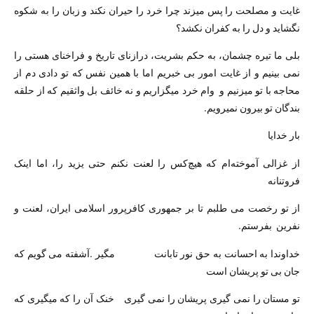
غایت و مصلحت را پس میزند چرا خرد را حیران نکند و زبان را به شکوه
نگشاید و دل را به کفران نکشد؟
بلی ما تیره چشمان، به حکم بشریت، درازنای تاریخ و فراخنای هستی را
نمی بینیم و از غایت امور بی خبریم اما با همین نفس که تو دادی دم از
محاجه با تو میزنیم و وام خرد میگزاریم و نه خائف بل واثقیم که از حلقه
بندگان تو بیرون نمیرویم.
بار خدایا
از غزالی آموخته‌ام که هیچ‌کس را لعنت نکنم حتی یزید را، اما اینک
فروتنانه
از تو رخصت می طلبم تا بر جمهوری کافرپرور اسلامی ایران، لعنت و
نفرین بفرستم.
خداوندا به احسانت به حق نور تابانت مگیر .آشفته می گویم که
جان بی تو پریشان است
تو مستان را نمی گیری پریشان را نمی گیری خنک آن را که میگیری که