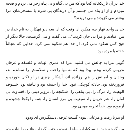
خدا در آن تاریکخانه کجا بود که من بی گناه و بی پناه زجر می بردم و ضجه
میزدم و از او پناه می جستم و آن درندگان بی شرم با تمسخرشان مرا
بیشتر می گزیدند و می دریدند؟
خدای واحد قهار چه میکرد آن وقت که آن سه دیو تبهکار، به نام خدا، در
من افتادند و مرا بی جان کردند؟… می گفت و می گریست. حالا دیگر از
هیچ کس شکوه نمی کرد. از خدا هم شکوه نمی کرد، خدایی که عجالتاً
خفته یا مرده بود.
گویی مرا به چالش می کشید، مرا که عمری الهیات و فلسفه و عرفان
تدریس کرده بودم. پیدا بود که نه تنها راحت و سلامتش را ستانده اند،
وجدان و ایمانش را هم لرزانده اند، آشکارا چیزی در او تکان خورده و
فروریخته بود. حادثه کوچکی نبود: خدا را جسته بود و نیافته بود! خسوف
الوهیت را، مرگ را، بی پناهی را، شکنجه را، تزویر دینی را، قساوت بی
امان را، شر عریان را، سبعیت بی مرز انسان را، همه را یکجا چشیده و
آزموده بود. حقاً تجربه مهیبی بود.
او بدریا رفت و مرغابی نبود- گشت غرقه، دستگیرش ای ودود.
من گرچه خود از سبکباران ساحل نبودم، چنین گرداب هائلی را نیازموده