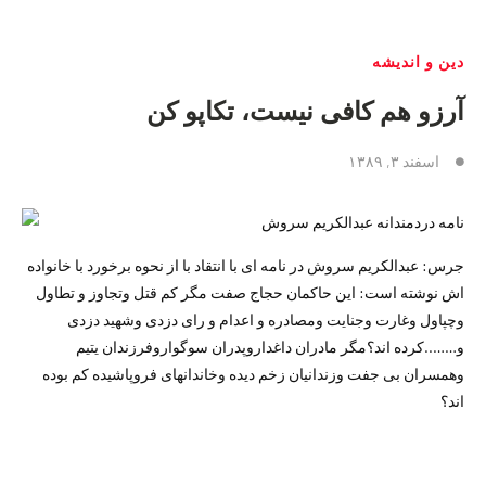
دین و اندیشه
آرزو هم کافی نیست، تکاپو کن
اسفند ۳, ۱۳۸۹
نامه دردمندانه عبدالکریم سروش
جرس: عبدالکریم سروش در نامه ای با انتقاد با از نحوه برخورد با خانواده
اش نوشته است: این حاکمان حجاج صفت مگر کم قتل وتجاوز و تطاول
وچپاول وغارت وجنایت ومصادره و اعدام و رای دزدی وشهید دزدی
و……..کرده اند؟مگر مادران داغداروپدران سوگواروفرزندان یتیم
وهمسران بی جفت وزندانیان زخم دیده وخاندانهای فروپاشیده کم بوده
اند؟