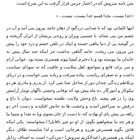
متن نامه سروش که در اختیار جرس قرار گرفت به این شرح است:
«خدا نیست، بخدا قسم خدا نیست، نیست…»
اینها کلماتی بود که با صدایی دردآلود از دهان حامد بیرون می آمد و آب در
چشم من می نشاند. با جسمی ویران و روحی پریشان از ایران گریخته و
در گوشه یی از دنیا پناهی جسته و اینک در تلفن خشم و درد خود را پیش
من بیرون می ریخت. حامد گناهی نداشت جز اینکه چند سال پیش به
خاندان ما پیوسته بود و با دخترم کیمیا پیوند همسری بسته بود. جوانی آرام
و سر براه، قانع و متواضع، اهل سلامت و عافیت که نه سودای سیاست
داشت و نه صفرای ریاست. پیاده میرفت و زیاده نمی خواست و در دریای
پرتلاطم زندگی چندان دور از ساحل شنا نمی کرد. از پدری و مادری هر دو
نیکوکار و آموزگار. ده ماه پیش بود که توفانی وحشی ناگهان تومار آرامش
وی را در هم پیچید. باغ وحش ولایت، طعمه میخواست. دیوان با داغ و
درفش به سراغش آمدند و وحشت ها به جانش افکندند و دست آخر دو
راهه یی پیش پای او نهادند که :یا دست از جان بشوی ویا به صدا و سیما بیا
و هر چه ما میخواهیم بگوی. از او دو چیز ناقابل(!) میخواستند: یکی اینکه
فاش بگوید همسرش هرزه و هرجایی است و لذا شایسته طلاق. دیگر
اینکه پدر همسرش (عبدالکریم سروش) «مردکی» است به اصناف رذایل