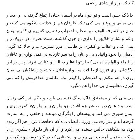
کند که برتر از شادی و غمی.
حالا که چنین است و تو چون ماه بر آسمان چنان ارتفاع گرفته یی و «دیدار
می نمایی و پرهیز می کنی» که عارفان هم از جدائیت شکوه می کنند، و
چنان در خسوف الوهیت و سحاب احتجاب رفته یی که پروای کفر و ایمان
و غم و شادی خلایق را نداری، و چون گذشته دست تصرف در تاریخ دراز
نمی کنی و عقاب و کیفری بر ظالمان فرو نمیزیزی… و حالا که گویی
آدمیان را بخود وانهاده یی و آنان را به سر تازیانه یی نمی نوازی و عاقلان
را ایماء و الهام داده یی که از تو انتظار دخالت و عنایتی نبرند، پس بر این
بلاکشان باری فزون از طاقت منه و از عاقلان ناخشنود و شاکیان بی ایمان
روی در هم مکش و کفرشان را کیفر مده. ظالمان خدافروش را که نمی
گیری، مظلومان بی خدا را هم مگیر.
می بینی که از «منجنیق فلک سنگ فتنه می بارد» و حکم اندر کف رندان
است و داعیان دین تو «بر هم افتاده چو ماران ز بر ماران» کفرپروری و
ایمان سوزی می کنند و یوسفان را بگرگان میدهند و خلقی را به اسارت
گرفته اند و شرارت می ورزند، انصاف ده که «حافظ» قران هم اگر زنده
بود، به شکایتی خالص بسنده می کرد و از آن یار دلنواز «شکری را با
شکایت» نمی آمیخت. بی چونی و استغنایی که در کار توست و حکمت و