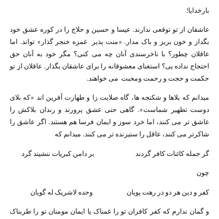
بارخدایا!
عاشقان از تو توقعی ندارند. عیسا و حسین و حلاج را در کوره عشق خود
بگداز و خون بریز و باک مدار. «منت پذیر غمزه خنجر گذار» تواند. اما
عاقلان چطور؟ با ناخرسندی آنان چه می کنی؟ مگر خود به آنان حق
احتجاج نداده یی؟ استغنای معشوقانه را برای عاشقان بگذار. عاقلان از تو
حکمت و حجت و رحمت ومحبت می خواهند.
میدانم که بلاها و شکنجه ها، گاه صلابت زا و طهارت آفرین اند «که بلای
دوست تطهیر شماست». گاهی حتی عشق پرورند و رندان بلاکش را
عاشق تر می کنند، اما خرد سوز و ایمان فرسا هم هستند. اگر عاشق را
شاکرتر می کنند، عاقل را ستیزنده تر می کنند. میدانم که
گر جمله کائنات کافر گردند بر دامن کبریات ننشیند گرد
چون
کفر و دین هر دو در رهت پویان وحده لاشریک له گویان
و گمان ندارم که کفر کافران تو را غمناک یا ایمان مومنان تو را طربناک