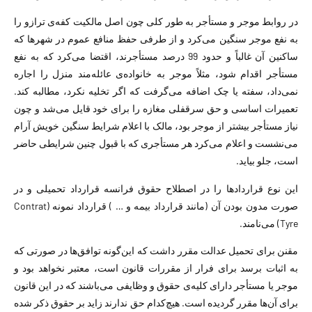
در روابط موجر و مستأجر به طور کلی چون اصل مالکیت کفه‌ی ترازو را
به نفع موجر سنگین می‌کرد و از طرفی حفظ منافع عموم در شهرها که
ساکنین آن غالباً و حدود 99 درصد مستأجرند، اقتضا می‌کرد که به نفع
مستأجر اقدام شود، مثلاً موجر به خانواده‌ی عائله‌مند منزل را اجاره
نمی‌داد، سفته یا چک اضافه می‌گرفت که اگر تخلیه نکرد، مطالبه کند.
تعمیرات اساسی و حق سرقفلی مغازه‌ را برای خود قایل می‌شد و چون
نیاز مستأجر بیشتر از موجر بود، مالک با اعلام شرایط سنگین خویش آرام
می‌نشست و اعلام می‌کرد هر مستأجری که با قبول چنین شرایطی حاضر
است، جلو بیاید.
این نوع قراردادها را در اصطلاح حقوق فرانسه قرارداد تحمیلی و در
صورت مدون بودن آن (مانند قرارداد بیمه و … ) قرارداد نمونه (Contrat
Tyre) می‌نامند.
مقنن برای تحمیل عدالت مقرر داشت که این‌گونه توافق‌ها در صورتی که
به اثبات برسد برای فرار از مقررات قانون است، معتبر نخواهد بود و
موجر یا مستأجر دارای کلیه‌ی حقوق و وظایفی می‌باشند که در این قانون
برای آن‌ها مقرر گردیده است. هیچ‌کدام حق ندارند زاید بر حقوق ذکر شده