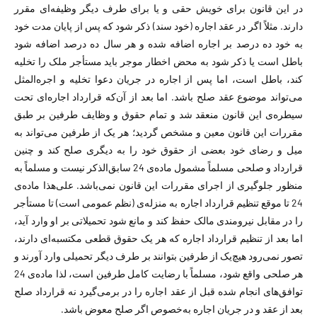
در این قانون برای خویش حقی و یا برای طرف دیگر وظیفه‌ای مقرر
دارند. مثلاً اگر در عقد اجاره (خود سند) ذکر شود که پس از پایان مدت خود
به خود ده درصد بر اجاره اضافه شده و هر سال ده درصد اضافه شود
باطل است یا ذکر شود به محض اخطار موجر باید مستأجر ملک را تخلیه
کند، باطل است، اما پس از اجاره در جریان دعوا تخلیه و اجره‌المثل
می‌تواند موضوع عقد صلح باشد. اما بعد از آن‌که قرارداد اجاره‌ای تحت
سیطره‌ی این قانون منعقد شد و تمام حقوق و وظایف طرفین بر طبق
مقررات این قانون معین و مشخص گردید؛ هر یک از طرفین می‌تواند به
میل و رضای خود بعضی از حقوق خود را به دیگری صلح کند و چنین
قرارداد و صلحی مسلماً مشمول ماده‌ی 24 سابق‌الذکر نیست و مسلماً به
منظور جلوگیری از اجرای مقررات این قانون نمی‌باشد. علی‌هذا ماده‌ی
24 تا موقع تنظیم قرارداد اجاره به منزله‌ی (نظم عمومی است) تا مستأجر
را در مقابل نیرومندی مالک حفظ کند و مانع شود تحمیلاتی بر او وارد آید،
اما بعد از تنظیم قرارداد اجاره که هر یک حقوق قطعی مکتسبه‌ای دارند،
تصور نمی‌رود هیچ‌یک از طرفین بتوانند بر طرف دیگر تحمیلی وارد آورند و
هر صلحی واقع شود، مسلماً با رضایت کامل طرفین است، لذا ماده‌ی 24
توافق‌های انجام شده قبل از عقد اجاره را در برمی‌گیرد نه قرارداد صلح
بعد از عقد و در جریان اجاره به‌خصوص اگر صلح معوض باشد.