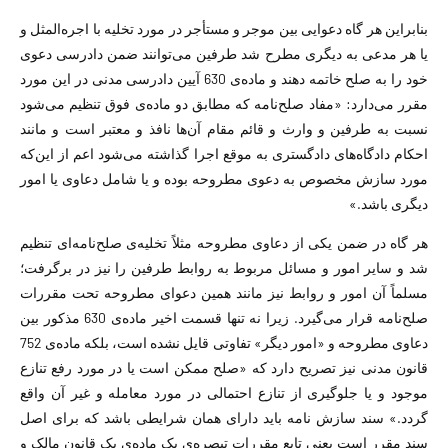
بنابراین هر گاه دعوایی بین موجر و مستأجر در مورد تخلیه با اجره‌المثل و
یا هر مدعی به دیگری مطرح شد طرفین می‌توانند ضمن دادرسی دعوی
خود را به صلح خاتمه دهند و ماده‌ی 630 آیین دادرسی مدنی در این مورد
مقرر می‌دارد: «مفاد صلح‌نامه که مطابق دو ماده‌ی فوق تنظیم می‌شود
نسبت به طرفین و وارث و قائم مقام آن‌ها نافذ و معتبر است و مانند
احکام دادگاه‌های دادگستری به موقع اجرا گذاشته می‌شود اعم از این‌که
مورد سازش مخصوص به دعوی مطروحه بوده و یا شامل دعاوی یا امور
دیگری باشد.»
هر گاه در ضمن یکی از دعاوی مطروحه مثلاً تخلیه‌ی صلح‌نامه‌ای تنظیم
شد و سایر امور و مسائل مربوط به روابط طرفین را نیز در برگرفت؛
مسلماً آن امور و روابط نیز مانند همین دعوای مطروحه تحت مقررات
صلح‌نامه قرار می‌گیرد. زیرا نه تنها قسمت اخیر ماده‌ی 630 مذکور بین
دعاوی مطروحه و «امور دیگر» تفاوتی قایل نشده است، بلکه ماده‌ی 752
قانون مدنی نیز تصریح دارد که «صلح ممکن است یا در مورد رفع تنازع
موجود و یا جلوگیری از تنازع احتمالی در مورد معامله و غیر آن واقع
گردد.» سند سازش نامه باید دارای همان شرایطی باشد که برای اصل
سند مقرر است یعنی تایع مقررات تبصره‌ی یک ماده‌ی یک قانون مالک و