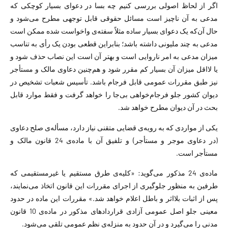
اگر از لحاظ اصولی بررسی کنیم چه بسا در دعوای بسیار کوچکی که
مدعی به آن ناچیز است مسائل حقوقی قابل توجهی مطرح می‌شود و
حال آن‌که یک دعوای بسیار ساده مثلاً سفته‌ی واخواست شده ممکن است
مدعی به چند ملیونی داشته باشد؛ بنابراین قطعی بودن یک رأی به تناسب
میزان مدعی به امر ناروایی است و بهتر آن است این نصاب حذف شود و
یا لااقل میزان آن بسیار کم مقرر شود و هم‌چنین دعاوی مالک و مستأجر
نیز طبق مقررات عمومی قابل فرجام باشد. تأسیس شعبات تشخیص در
دیوان کشور جلو فرجام‌خواهی بی‌جا را خواهد گرفت و فقط موارد قابل
بحث در آن دیوان مطرح خواهد شد.
یکی از مواردی که به رویه‌ی قضایی متقنی نیاز دارد، مسأله‌ی صلح دعاوی
(در دعاوی موجر و مستأجر) و تلفیق آن با ماده‌ی 24 قانون مالک و
مستأجر است.
ماده‌ی 24 مذکور می‌گوید: «کلیه‌ی طرق مستقیم یا غیرمستقیمی که
طرفین به منظور جلوگیری از اجرای مقررات این قانون اتخاذ می‌نمایند،
پس از اثبات بلااثر و باطل اعلام خواهد شد.» مقررات این ماده در حدود
معینی جلو اصل عمومی آزادی قراردادهای مذکور در ماده‌ی 10 قانون
مدنی را می‌گیرد و در آن حدود به منزله‌ی نظم عمومی تلقی می‌شود.