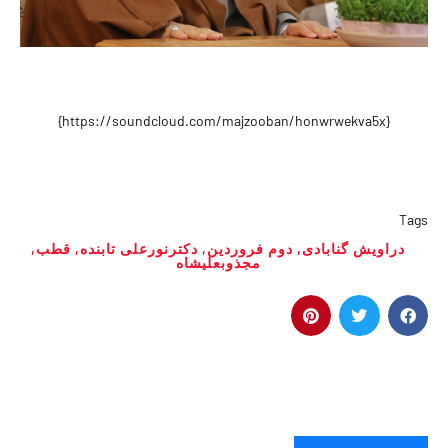
{https://soundcloud.com/majzooban/honwrwekva5x}
Tags
دراویش گنابادی
,
دوم فروردین
,
دکترنورعلی تابنده
,
قطب
,
مجذوبعلیشاه