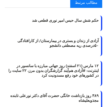
مطالب مرتبط
حکم شش سال حبس امیر نوری قطعی شد
آزادی از زندان و بستری در بیمارستان/ از کارافتادگی
۵۰درصدی ریه مصطفی دانشجو
۱۲ مارس (۲۱ اسفند) روز جهانی مبارزه با سانسور در
اینترنت: #آزادی هم‌آیند گزارشگران‌ بدون مرز، ۲۲ سایت را
در کشورهای خود رفع مسدودیت کرد
۳۸۹ روز بازداشت خانگی حضرت آقای دکتر نورعلی تابنده
مجذوبعلیشاه