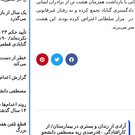
نی با بازداشت همزمان هشت تن از برادران ایمانی
ه است که در تیر ماه 1388 مقابل دادگستری گناباد تجمع کرده و به رفتار غیرقانونی
یک سال از با
می‌گذرد
ان در مزار سلطانی اعتراض کرده بودند. این هشت
سر می‌برند.
ت
گنابادی قطعی
خطر از دست دا
می‌کند
گزارش اعدام ۲۰۱۸: قصاص و بخش
مصطفی دانشج
۱۴ سال گذشته
قطع تلفن هفت
آزادی از زندان و بستری در بیمارستان/ از
بزرگ
کارافتادگی ۵۰درصدی ریه مصطفی دانشجو