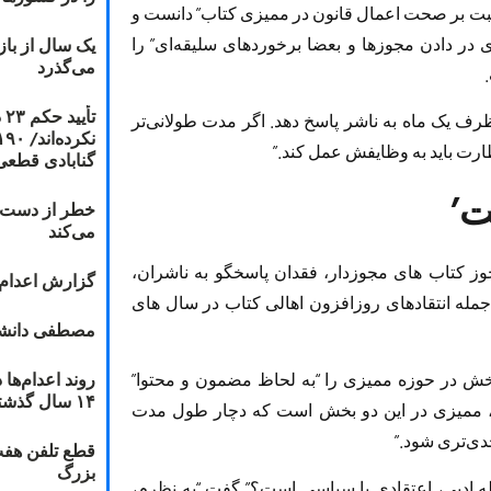
بت بر صحت اعمال قانون در ممیزی کتاب” دانست و
یک سال از با
در دادن مجوزها و بعضا برخوردهای سلیقه‌ای” را
می‌گذرد
ت
ظرف یک ماه به ناشر پاسخ دهد. اگر مدت طولانی‌تر
رت باید به وظایفش عمل کند.”
گنابادی قطعی
ت’
خطر از دست دا
می‌کند
ز کتاب های مجوزدار، فقدان پاسخگو به ناشران،
گزارش اعدام ۲۰۱۸: قصاص و بخش
مله انتقادهای روزافزون اهالی کتاب در سال های
مصطفی دانشج
خش در حوزه ممیزی را “به لحاظ مضمون و محتوا”
۱۴ سال گذشته
نم، ممیزی در این دو بخش است که دچار طول مدت
دی‌تری شود.”
قطع تلفن هفت
بزرگ
له‌ ادبی، اعتقادی یا سیاسی است؟” گفت “به نظرم،