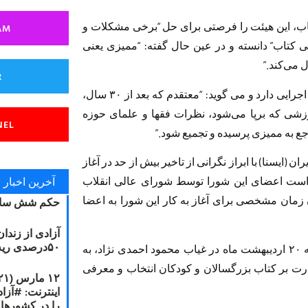
ب، این هیئت را فرصتی برای حل “برخی مشکلات و
AM
ی کتاب” دانسته و در عین حال گفته: “ممیزی یعنی
 می‌کند.”
R
احمد شاکری برای اصلاح وضع ممیزی، راهکارهایی اجرایی دارد و می گوید: “معتقدم که بعد از ۳۰ سال،
زشی که برپا می‌شود، نظرات فقها و علمای حوزه
NEL
جع به ممیزی پرسیده و تجمیع شود.”
(ایسنا) با ابراز نگرانی از تاخیر بیش از حد در آغاز
آخرین اخبار
ای است اعضای این شورا توسط شورای عالی انقلاب
 زمان مشخصی برای آغاز به کار این شورا به اعضا
حکم شش سال
آزادی از زندا
۵۰درصدی ریه مصطفی دانشجو
در جلسه شورای عالی انقلاب فرهنگی که سه شنبه ۲۰ اردیبهشت ماه در غیاب محمود احمدی نژاد، به
رت بر کتاب بزرگسالان و کودکان انتخاب و معرفی
را در کشورها