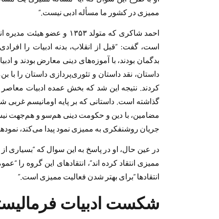
ممیزی در کشور ما مسأله‌ ادبی نیست.”
احمد شاکری که متولد ۱۳۵۳ و 
است، گفت: “قبل از انقلاب، بدنه ادبیات را افراد
بدگمان بودند، با آموزه‌های دینی معارض بودند و ادب
داستان، نقد داستان و تئوری‌پردازی داستان را با ب
کردند. نتیجه ‌این شد که بخش عمده‌ ادبیات معاصر
گذاشته است. داستانی که بر پایه‌ اومانیسم غربی ش
مضامین، با دین و حکومت دینی هم‌سو و هم‌جهت نی
جریان روشنفکری به ممیزی نمود پیدا می‌کند، نمودها
در عین حال، او در پاسخ به این سوال که “بسیاری از
ممیزی انتقاد کرده اند”، انتقادهای این گروه را “ع
انتقادها “برای بهتر شدن فعالیت ممیزی است.”
شکست ادبیات فرمالیستی