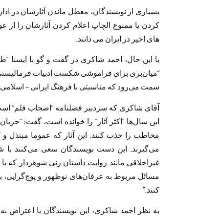
بسیاری از نویسندگان، معطل ماندن آثارشان در اد
کردن یا ممنوع الچاپ اعلام کردن آثارشان را از 
های اخیر در ایران می دانند.
با این حال، احمد شاکری در گفت و گو با ایسنا “طر
“میان‌بری برای فراموشی شکست ادبیات فرمالیستی”
سمت می‌رود که مناسبتی با فرهنگ ایرانی – اسلام
آقای شاکری که سردبیر فصلنامه “اصحاب قلم” است، ب
این سال‌ها “اکثر آثار” را خوانده است، گفت: “جری
مخاطب را جذب کنند. این آثار که عموما مبتذل و
می‌گیرند. این دست نویسندگان سعی می‌کنند با 
غیراخلاقی مانند روایت داستان زنی شوهردار که با 
مسائل مربوط به عرفان‌های نوظهور و پوچ‌گرایی، 
کنند.”
به نظر احمد شاکری، این نویسندگان با اعتراض به