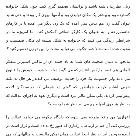
زنان نظارت داشته باشند و برايشان تصميم گيري کنند، چون شکل خانواده
گسترده بود و بيشتر يک مکان توليدي بود و آدمها نيروي کار بودند و حتي شايد
بتوان گفت زن هم بدش نمي آمده که يک زن ديگر مي آمده تا در کارهاي
خانه،مزرعه و…به عنوان يک کارگر اضافي کمکش کند. اما امروزه ما در
شرايطي زندگي مي کنيم که خانواده به شکل هسته اي مکان صميميت و
محبت شده است.حالا شما چگونه مي توانيد محبت را بين دو زن تقسيم کنيد ؟
مالجو: به دنبال صحبت هاي شما به ياد جمله اي از ماکس اشتيرنر متفکر
آلماني هم عصر مارکس افتادم که مي گويد دولت خشونت خودش را قانون
مي نامد ولي خشونت يک فرد را جنايت توصيف مي کند.در هر حال به نکته
خوبي اشاره کرديد، همانطور که گفتم دو شرطي که نويسندگان لايحه
پيش‌بيني کردند، يکي تمکن مالي مرد است و ديگري تعهد به اجراي عدالت که
به نظر هر دوي اينها مبهم مي آيد.نظر شما چيست؟
اعزازي: من واقعآ متوجه نمي شوم که دادگاه چگونه مي خواهد عدالت را
بررسي کند، آن هم در ارتباط با رفتاري که هنوز رخ نداده است و قرار است در
آينده به وجود آيد. به نظر اينجا عدالت همان تمکن ماليست. و مثالهايي که مي