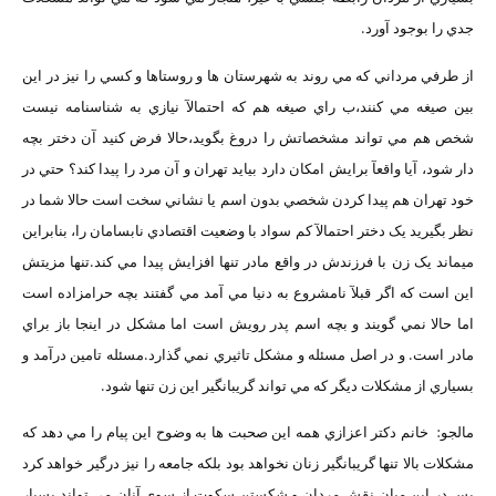
جدي را بوجود آورد.
از طرفي مرداني که مي روند به شهرستان ها و روستاها و کسي را نيز در اين
بين صيغه مي کنند،ب راي صيغه هم که احتمالآ نيازي به شناسنامه نيست
شخص هم مي تواند مشخصاتش را دروغ بگويد،حالا فرض کنيد آن دختر بچه
دار شود، آيا واقعآ برايش امکان دارد بيايد تهران و آن مرد را پيدا کند؟ حتي در
خود تهران هم پيدا کردن شخصي بدون اسم يا نشاني سخت است حالا شما در
نظر بگيريد يک دختر احتمالآ کم سواد با وضعيت اقتصادي نابسامان را، بنابراين
ميماند يک زن با فرزندش در واقع مادر تنها افزايش پيدا مي کند.تنها مزيتش
اين است که اگر قبلآ نامشروع به دنيا مي آمد مي گفتند بچه حرامزاده است
اما حالا نمي گويند و بچه اسم پدر رويش است اما مشکل در اينجا باز براي
مادر است. و در اصل مسئله و مشکل تاثيري نمي گذارد.مسئله تامين درآمد و
بسياري از مشکلات ديگر که مي تواند گريبانگير اين زن تنها شود.
مالجو: خانم دکتر اعزازي همه اين صحبت ها به وضوح اين پيام را مي دهد که
مشکلات بالا تنها گريبانگير زنان نخواهد بود بلکه جامعه را نيز درگير خواهد کرد
پس در اين ميان نقش مردان و شکستن سکوت از سوي آنان مي تواند بسيار