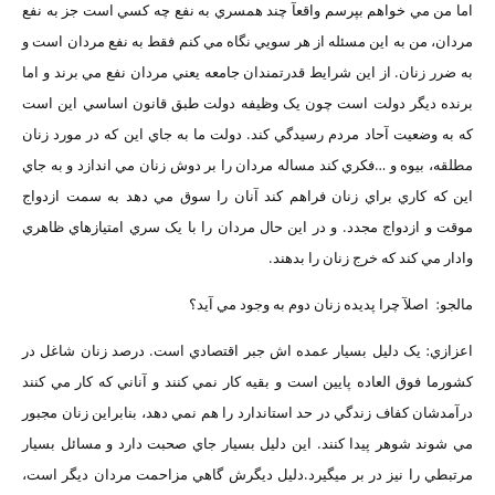
اما من مي خواهم بپرسم واقعآ چند همسري به نفع چه کسي است جز به نفع
مردان، من به اين مسئله از هر سويي نگاه مي کنم فقط به نفع مردان است و
به ضرر زنان. از اين شرايط قدرتمندان جامعه يعني مردان نفع مي برند و اما
برنده ديگر دولت است چون يک وظيفه دولت طبق قانون اساسي اين است
که به وضعيت آحاد مردم رسيدگي کند. دولت ما به جاي اين که در مورد زنان
مطلقه، بيوه و …فکري کند مساله مردان را بر دوش زنان مي اندازد و به جاي
اين که کاري براي زنان فراهم کند آنان را سوق مي دهد به سمت ازدواج
موقت و ازدواج مجدد. و در اين حال مردان را با يک سري امتيازهاي ظاهري
وادار مي کند که خرج زنان را بدهند.
مالجو: اصلآ چرا پديده زنان دوم به وجود مي آيد؟
اعزازي: يک دليل بسيار عمده اش جبر اقتصادي است. درصد زنان شاغل در
کشورما فوق العاده پايين است و بقيه کار نمي کنند و آناني که کار مي کنند
درآمدشان کفاف زندگي در حد استاندارد را هم نمي دهد، بنابراين زنان مجبور
مي شوند شوهر پيدا کنند. اين دليل بسيار جاي صحبت دارد و مسائل بسيار
مرتبطي را نيز در بر ميگيرد.دليل ديگرش گاهي مزاحمت مردان ديگر است،