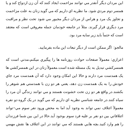
اين مردان ديگر آنقدر مي توانند مزاحمت ايجاد کنند که آن زن ازدواج کند و يا
همسر دوم مردي شود. ما نظريه اي داريم که مي گويد زنان به علت مزاحمت
و تجاوز يک مرد و هراس از مردان ديگر مجبور مي شود تحت نظر و مراقبت
مرد ديگري قرار گيرند. مثلآ در جامعه خودمان جمله معروفي است که معتقد
است که حتمآ بايد زير سايه مرد بود.
مالجو: اگر ممکن است از ديگر تبعات اين ماده بفرماييد.
اعزازي: معمولآ صفحات حوادث روزنامه ها را پيگيري ميکنم،مدتي است که
همسرکشي تبديل به يک مسئله شده است.معمولآ زنان در اين همسرکشي ها
يک همدست مرد دارند و حالا اين امکان وجود دارد که آن همدست مرد جاي
خودش را به يک همدست زن دهد، يعني هر دو زن با همدستي هم شوهر را
بکشند.در واقع هر دو زن تحت خشونت هستند و مي توانند زندگي آن مرد را
سياه کنند.در جامعه شناسي نظريه اي داريم که مي گويد در يک گروه دو نفره
معمولآ ائتلاف نمي تواند به وجود آيد اما به محض ورود نفر سوم مي¬تواند
ائتلافاتي بين دو نفر بر عليه فرد سوم بوجود آيد.حالا در اين بين شما فرزندان
را هم وارد کنيد.بچه هايي هستند که مي توانند در اين ائتلاف ها نقش مهمي