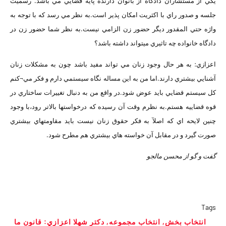
يکي از مستشاران دادگاه از بانوان دارنده پايه قضايي مي باشد. رسميت
جلسه و صدور راي با اکثريت امکان پذير است.به نظر مي رسد که با توجه به
واژه حتي المقدور ديگر حضور زن الزامي نيست.به نظر شما حضور زن در
دادگاه خانواده چه تاثيري ميتواند داشته باشد؟
اعزازي: به هر حال وجود زنان مي تواند مفيد باشد چون به مشکلات زنان
آشنايي بيشتري دارند.اما من به اين مساله نگاه سيستمي دارم و فکر مي¬کنم
کل سيستم قضايي بايد عوض شود.در واقع من به دنبال تغييرات ساختاري در
قوه قضاييه هستم.به نظرم وقت آن رسيده که درخواستها بالاتر رود،با وجود
چنين لايحه اي که اصلآ به فکر حقوق زنان نيست بايد مقاومتهاي بيشتري
صورت گيرد و در مقابل آن خواسته هاي بيشتري هم مطرح شود.
گفت و گو از محسن مالجو
Tags
انتخاب بخش
,
انتخاب مجموعه
,
دکتر شهلا اعزازي: قانون ما