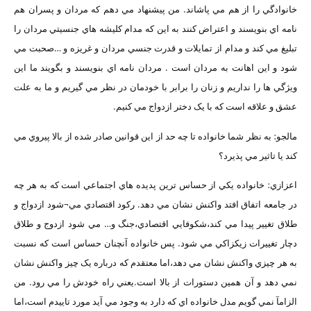
خانوادگي را از هم مي پاشاند. من پيشنهاد مي دهم که مردان و پسران هم
نامه اي بنويسند و اعتراض کنند به اين که مدام کليشه هاي جنسيتي مردان را
تبليغ مي کند و مدام از تمايلات و قدرت جنسي مردان و غريزه و …صحبت مي
شود و اين اهانت به مردان است . مردان نامه اي بنويسند و بگويند ما اين
ويژگي ها را نداريم و زنان را برابر با خودمان در نظر مي گيريم و ما به علت
عشق و علاقه است که با يک دختر ازدواج مي کنيم.
مالجو: به نظر شما خانواده تا چه حد از اين قوانين صادر شده از بالا پيروي مي
کند يا تاثير مي پذيرد؟
اعزازي: خانواده يکي از حساس ترين پديده هاي اجتماعي است که به هر چه
در جامعه اتفاق افتد واکنش نشان مي دهد. رکود اقتصادي مي¬شود ازدواج و
طلاق تغيير پيدا مي کند،شکوفايي اقتصادي،جنگ و… مي شود ازدوج و طلاق
دچار تغييرات زيکزاکي مي شود. پس خانواده آنچنان حساس است که نسبت
به هر چيزي واکنش نشان مي دهد،اما معتقدم که درباره يک چيز واکنش نشان
نمي دهد و آن همين دستورات از بالا است.يعني راه خودش را مي رود. من
الزامآ نمي گويم مدل خانواده اي که دارد به وجود مي آيد مورد تاييدم است،اما