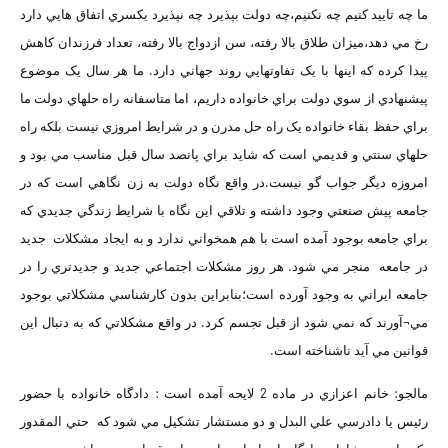
ما چه تاييد کنيم چه نکنيم،چه دولت بپذيرد چه نپذيرد يکسري اتفاق هايي دارد
رخ مي دهد،ميزان طلاق بالا رفته، سن ازدواج بالا رفته، تعداد فرزندان کاهش
پيدا کرده که اينها با يک تفاوتهايي روند جهاني دارد. ما هر سال يک موضوع
پيشنهادي از سوي دولت براي خانواده داريم، اما متاسفانه راه حلهاي دولت ما
براي حفظ بقاء خانواده يک راه حل مدرن و در شرايط امروزي نيست بلکه راه
حلهاي سنتي و قديمي است که شايد براي پانصد سال قبل مناسب مي بود و
امروزه ديگر جواب گو نيست.در واقع نگاه دولت به زن نگاهي است که در
جامعه پيش صنعتي وجود داشته و تلاقي اين نگاه با شرايط زندگي جديدي که
براي جامعه بوجود آمده است با هم همخواني ندارد و به ايجاد مشکلات جديد
در جامعه منجر مي شود. هر روز مشکلات اجتماعي جديد و جديدتري را در
جامعه ايراني به وجود آورده است؛بنابراين بدون کارشناسي مشکلاتي بوجود
مي¬آورند که نمي شود از قبل تجسم کرد. در واقع مشکلاتي که به دنبال اين
قوانين مي آيد ناشناخته است.
مالجو: خانم اعزازي در ماده 2 لايحه آمده است : دادگاه خانواده با حضور
رئيس يا دادرسي علي البدل و دو مستشار تشکيل مي شود که حتي المقدور