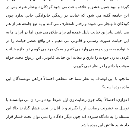
گيرند و نبود همين عشق و علاقه باعث مي شود کودکان نابهنجار شوند پس در
اين جامعه گفته مي شود که خيانت در زندگي خانوادگي جايي ندارد چون
کودکان نابهنجار مي شوند و رفتار نامتعارف مي کنند و به تبع جامعه هم از هم
مي پاشد.بنابراين خيانت دليل عمده اي براي طلاق مي شود.اما در ايران ما به
اين خيانت صورت رسمي و قانوني مي دهيم ، در واقع عنصر خيانت را در
خانواده به صورت رسمي وارد مي کنيم و به يک مرد مي گوييم تو اجازه خيانت
کردن به زن خودت را داري و تبعات اين خيانت قانوني، اين ازدواج مجدد خواه
موقت يا دائم را در نظر نمي گيريم.
مالجو: با اين اوصاف به نظر شما چه منطقي احتمالآ درذهن نويسندگان اين
ماده بوده است؟
اعزازي: احتمالآ اينکه چون رضايت زن اول شرط بوده و مردان مي توانستند با
توسل به خشونت رضايت او را بگيرند و يا آنان را تحت فشار گذارند حالا اين
مسئله را به دادگاه سپرده اند چون ديگر دادگاه را نمي توان تحت فشار قرار
داد.شايد علتش اين بوده باشد.