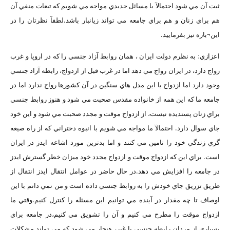
ثبت آن مي شود احتمالآ با مسائل جديدي مواجه مي شويم که تبعات منفي آن
هم براي زنان و هم براي جامعه مي تواند زيانبار باشد.لطفآ نظرتان را در
اين¬باره نيز بفرماييد.
اعزازي: به نظرم دولت ايران ، همان روابط آزاد جنسي را که در اروپا و غرب
رواج دارد، در ايران رواج مي دهد اما در غرب قبل از ازدواج، رابطه آزاد جنسي
وجود دارد اما ازدواج با اين مدل هاي سنگين در آن کشورها رواج ندارد اما در
جامعه ما که اين همه از خانواده مقدس صحبت مي شود و هنوز روابط جنسي
براي زنان پسنديده نيست، از ازدواج موقت و مجدد صحبت مي شود و اين خود
جاي سوال دارد. احتمالآ ما مواجه مي شويم با انبوه دختراني که از راه صيغه
گري زندگي خود را تامين مي کنند و اما بدترين مورد اشاعه ايدز در ايران
است. براي اين که ازدواج موقت و ازدواج مجدد خود ميزان خطر گسترش ايدز
در جامعه را افزايش مي دهد.در حال حاضر در عوامل انتقال ايدز انتقال از
طريق تزريق جاي خودش را به روابط جنسي داده است و من نمي دانم با اين
اوصاف تا چه مقدار در آينده مي توانيم اين مسئله را کنترل کنيم.وقتي ما
ازدواج موقت را مطرح مي کنيم و آن را تشويق مي کنيم،در جامعه براي
بسياري از مردان رابطه جنسي با غير، هنجار مي شود که مي تواند مشکلات