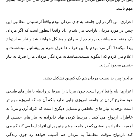
مهم باشد.
اعزازي: من اگر در اين جامعه به جاي مردان بودم واقعآ از شنيدن مطالبي اين
چنين در مورد مردان ناراحت مي شدم .آيا واقعآ اينطور است که اگر مردان
يک هفته به مسافرت بروند دچار بحران و مشکل خواهند شد و نياز به ازدواج
پيدا ميکنند؟ اگر مرد بودم با اين حرف ها عرق شرم بر پيشانيم مينشست و
اعلام مي کردم که اينگونه نيست.متاسفانه مردانگي مردان ما را صرفآ به نياز
جنسي محدود کردند.
مالجو: پس بد نيست مردان هم يک کمپين تشکيل دهند.
اعزازي: بله واقعآ لازم است. چون مردان را صرفآ در رابطه با نياز هاي طبيعي
خود مطرح کردن در جامعه امروزي جايي ندارد بلکه آن چه که امروزه مهم تر
است توجه به نياز ها ي عاطفي و مسايل ديگري است که افراد (زن و مرد) به
خاطرآن ازدواج مي کنند . مرتبط کردن نهاد خانواده به نياز هاي جنسي از
اهميت خانواده و نقشي که در جامعه و هم چنين براي افراد ايفا مي کند کم مي
کند .ازدواج موقت مطمئنآ به مردان هم آسيب خواهد زد چون زندگي