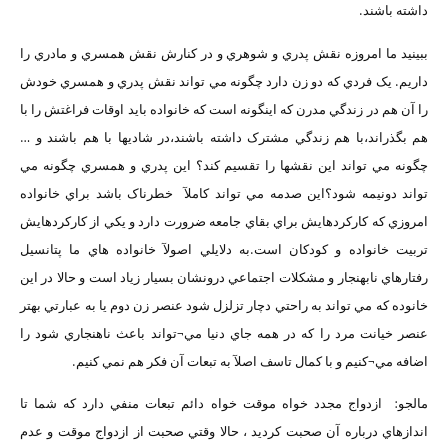
داشته باشند.
ببينيد ما امروزه نقش پدري و شوهري و در کنارش نقش همسري و مادري را
داريم. يک فردي که دو زن دارد چگونه مي تواند نقش پدري و همسري خودش
را آن هم در زندگي مدرن که اينگونه است که خانواده بايد اوقات فراغتش را با
هم بگذراند،با هم زندگي مشترک داشته باشند،در شاديها با هم باشند و …
چگونه مي تواند اين نقشها را تقسيم کند؟ اين پدري و همسري چگونه مي
تواند دونيمه شود؟اين صدمه مي تواند کاملآ خطرناک باشد براي خانواده
امروزي که کارکردهايش براي بقاي جامعه ضرورت دارد و يکي از کارکردهايش
تربيت خانواده و کودکان است.به دلايلي اصولآ خانواده هاي ما پتانسيل
رفتارهاي نابهنجار و مشکلات اجتماعي درونشان بسيار زياد است و حالا در اين
خانوده که مي تواند به راحتي دچار تزلزل شود عنصر زن دوم يا به عبارتي بهتر
عنصر خيانت مرد را که در همه جاي دنيا مي¬تواند باعث ناهنجاري شود را
اضافه مي¬کنيم و با کمال تاسف اصلآ به تبعات آن فکر هم نمي کنيم.
مالجو: ازدواج مجدد خواه موقت خواه دائم تبعات منفي دارد که شما تا
اندازهاي درباره آن صحبت کرديد ، حالا وقتي صحبت از ازدواج موقت و عدم