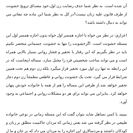
آن شده است. به نظر شما حذف رضايت زن اول،خود مصداق ترويج خشونت
از طرف قانون عليه زنان نيست؟در کل به نظر شما اين ماده چه تبعاتي مي
تواند به دنبال داشته باشد؟
اعزازي: در نظر من خواه با اجازه همسر اول خواه بدون اجازه همسر اول اين
مسئله خشونت است. اگرخشونت را تنها به خشونت جسماني منحصر نکنيم
بايد در نظر بگيريم که اين رفتار با تحقير و فشار رواني بسيار بالايي همراه
است و مي تواند ساخت شخصيتي فرد را مختل سازد. مساله اينجاست که در
اين رابطه نه تنها زن اول مورد تحقير قرار ميگيرد بلکه زن دوم هم تحت همين
شرايط قرار مي گيرد. تحت يک خشونت رواني و عاطفي مطمئنآ زن دوم دچار
تحقير خواهد شد.از طرفي اين مساله را هم از همه يا خانواده خودش پنهان
خواهد کرد. بنابراين مي تواند براي هر دو مشکلات رواني و اجتماعي به وجود
آورد.
ببينيد با کمي تساهل شايد بتوان گفت که اين مسئله زماني در نوعي خانواده
طبيعي در نظر گرفته مي شد يعني زماني که مردان حاکميت مطلق بر زنان و
کودکان داشتند و مردسالاري اين اجازه را به مردان مي داد که بر جان و ما ل