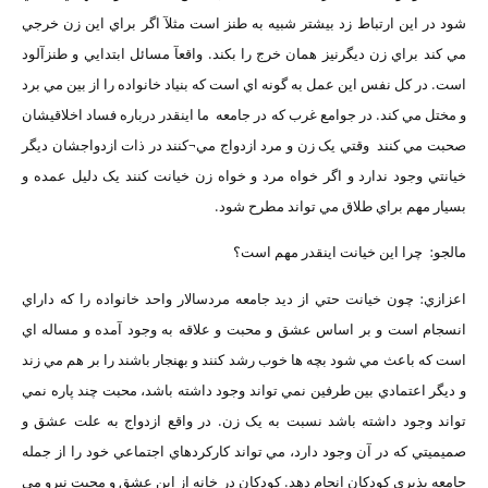
شود در اين ارتباط زد بيشتر شبيه به طنز است مثلآ اگر براي اين زن خرجي
مي کند براي زن ديگرنيز همان خرج را بکند. واقعآ مسائل ابتدايي و طنزآلود
است. در کل نفس اين عمل به گونه اي است که بنياد خانواده را از بين مي برد
و مختل مي کند. در جوامع غرب که در جامعه ما اينقدر درباره فساد اخلاقيشان
صحبت مي کنند وقتي يک زن و مرد ازدواج مي¬کنند در ذات ازدواجشان ديگر
خيانتي وجود ندارد و اگر خواه مرد و خواه زن خيانت کنند يک دليل عمده و
بسيار مهم براي طلاق مي تواند مطرح شود.
مالجو: چرا اين خيانت اينقدر مهم است؟
اعزازي: چون خيانت حتي از ديد جامعه مردسالار واحد خانواده را که داراي
انسجام است و بر اساس عشق و محبت و علاقه به وجود آمده و مساله اي
است که باعث مي شود بچه ها خوب رشد کنند و بهنجار باشند را بر هم مي زند
و ديگر اعتمادي بين طرفين نمي تواند وجود داشته باشد، محبت چند پاره نمي
تواند وجود داشته باشد نسبت به يک زن. در واقع ازدواج به علت عشق و
صميميتي که در آن وجود دارد، مي تواند کارکردهاي اجتماعي خود را از جمله
جامعه پذيري کودکان انجام دهد. کودکان در خانه از اين عشق و محبت نيرو مي