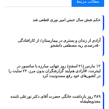
مطالب مرتبط
حکم شش سال حبس امیر نوری قطعی شد
آزادی از زندان و بستری در بیمارستان/ از کارافتادگی
۵۰درصدی ریه مصطفی دانشجو
۱۲ مارس (۲۱ اسفند) روز جهانی مبارزه با سانسور در
اینترنت: #آزادی هم‌آیند گزارشگران‌ بدون مرز، ۲۲ سایت را
در کشورهای خود رفع مسدودیت کرد
۳۸۹ روز بازداشت خانگی حضرت آقای دکتر نورعلی تابنده
مجذوبعلیشاه