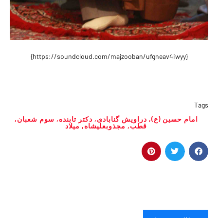
{https://soundcloud.com/majzooban/ufgneav4iwyy}
Tags
امام حسین (ع)
,
دراویش گنابادی
,
دکتر تابنده
,
سوم شعبان
,
قطب
,
مجذوبعلیشاه
,
میلاد