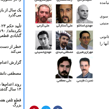
یامده
یک سال از با
می‌گذرد
ز سوی
منیتی
ت
گنابادی قطعی
انونی
ها را
خطر از دست دا
می‌کند
گزارش اعدام ۲۰۱۸: قصاص و بخش
مصطفی دانشج
۱۴ سال گذشته
قطع تلفن هفت
بزرگ