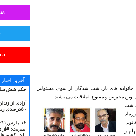
AM
R
NEL
آخرین اخبار
 خانواده های بازداشت شدگان از سوی مسئولین
حکم شش سال
ان اوین محبوس و ممنوع الملاقات می باشند
آزادی از زندا
زداشت
۵۰درصدی ریه مصطفی دانشجو
 روز دوشنبه 14 شهریورماه
انونی
هام و
را در کشورها