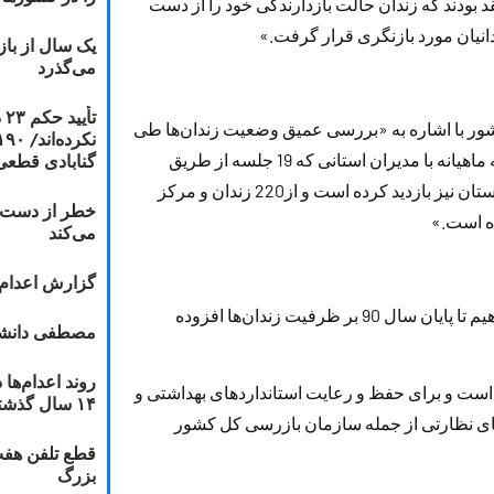
تقد بودند كه زندان حالت بازدارندگی خود را از دست
دانیان مورد بازنگری قرار گرفت.»
یک سال از با
می‌گذرد
ت
كشور با اشاره به «بررسی عمیق وضعیت زندان‌ها طی
گنابادی قطعی
دو سال گذشته» افزود: «علاوه بر برگزاری 25 جلسه ماهیانه با مدیران استانی كه 19 جلسه از طریق
ویدئو كنفرانس و 6 جلسه حضوری، از زندان‌های 29 استان نیز بازدید كرده است و از220 زندان و مركز
خطر از دست دا
ده است.»
می‌کند
گزارش اعدام ۲۰۱۸: قصاص و بخش
اسماعیلی گفت: «با ساخت‌وسازهایی كه انجام می‌دهیم تا پایان سال 90 بر ظرفیت زندان‌ها افزوده
مصطفی دانشج
ست و برای حفظ و رعایت استانداردهای بهداشتی و
۱۴ سال گذشته
های نظارتی از جمله سازمان بازرسی كل كشور
قطع تلفن هفت
بزرگ