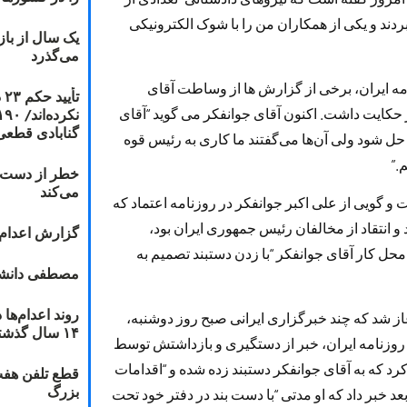
بردند و یکی از همکاران من را با شوک الکترونیکی
یک سال از با
می‌گذرد
امه ایران، برخی از گزارش ها از وساطت آقای
ت
 حکایت داشت. اکنون آقای جوانفکر می گوید “آقای
گنابادی قطعی
ل شود ولی آن‌ها می‌گفتند ما کاری به رئیس قوه
.”
خطر از دست دا
می‌کند
 و گویی از علی اکبر جوانفکر در روزنامه اعتماد که
 انتقاد از مخالفان رئیس جمهوری ایران بود،
گزارش اعدام ۲۰۱۸: قصاص و بخش
ل کار آقای جوانفکر “با زدن دستبند تصمیم به
مصطفی دانشج
از شد که چند خبرگزاری ایرانی صبح روز دوشنبه،
۱۴ سال گذشته
وزنامه ایران، خبر از دستگیری و بازداشتش توسط
رد که به آقای جوانفکر دستبند زده شده و “اقدامات
قطع تلفن هفت
بزرگ
بعد خبر داد که او مدتی “با دست بند در دفتر خود تحت