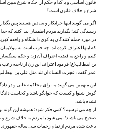
قانون اساسی و یا کدام حکم از احکام شرع مبین اس
شرع و خلاف قانون است؟
اگر می گویند اینها خرابکار و بی دین هستند پس بگذا
رسیدگی کند؛ بگذارید مردم اطمینان پیدا کنند که حد
در مورد حمله کنندگان به کوی دانشگاه و واقعه کهر
که اینها اعتراف کرده اند، چه خوب است به مولایمان
کنیم و راجع به قضیه اعتراف آن زن و حکم سنگسار 
بن ابیطالب(ع) فرمود اعتراف این زن از ناحیه رعب 
عمر گفت: عجزت النساء ان تلد مثل علی بن ابیطالب 
این متهمین می گویند ما برای محاکمه علنی و در دادگ
گوش شنوا و کیست که جوابگو باشد و کجاست دادگاهی
نشده باشد.
از چه می ترسیم؟ کمی فکر شود؛ همیشه این گونه ن
صحیح می باشند؛ نمی شود با مردم به خلاف شرع و عر
باعث شده مردم از تمام زحمات سی ساله جمهوری اسل