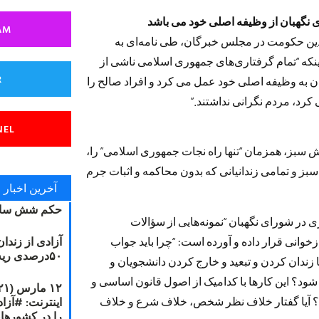
 نگهبان از وظیفه اصلی خود می باشد
AM
دین حکومت در مجلس خبرگان، طی نامه‌ای به
ینکه “تمام گرفتاری‌های جمهوری اسلامی ناشی از
R
ان به وظیفه اصلی خود عمل می کرد و افراد صالح را
 کرد، مردم نگرانی نداشتند.”
NEL
سبز، همزمان “تنها راه نجات جمهوری اسلامی” را،
بز و تمامی زندانیانی که بدون محاکمه و اثبات جرم
آخرین اخبار
حکم شش سال
ر شورای نگهبان “نمونه‌هایی از سؤالات
آزادی از زندا
ات ۲۲ خرداد ۸۸” را نیز مورد بازخوانی قرار داده و آورده است: “چرا باید جواب
۵۰درصدی ریه مصطفی دانشجو
زندان کردن و تبعید و خارج کردن دانشجویان و
ود؟ این کارها با کدامیک از اصول قانون اساسی و
ت؟ آیا گفتار خلاف نظر شخص، خلاف شرع و خلاف
را در کشورها