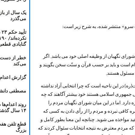
یک سال از با
می‌گذرد
یث سرو» منتشر شده، به شرح زیر است:
ت
گنابادی قطعی
شورای نگهبان از وظیفه اصلی خود می باشد. اگر
خطر از دست دا
می‌کند
رام است و باید بر حسب قرآن و سنّت سخن بگویند و
دم مسئول هستند.
گزارش اعدام ۲۰۱۸: قصاص و بخش
ره) در این ناحیه است که چرا انتخابی آزاد نداشته
مصطفی دانشج
ی جمهوری اسلامی هستند خود بیشتر آگاهند که چه
دارد. اما در این میان شورای نگهبان مردم را
۱۴ سال گذشته
ره کافی نبرده و مردم را از رأی دادن به کسی که
ید مواخذه می شوید. چنانچه این معنا بطور کامل و
قطع تلفن هفت
گرفت؛ آنگاه که مردم معترض به نتیجه انتخابات سئوال کردند که
بزرگ