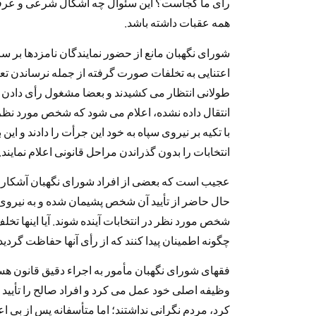
رأی ما کجاست؟ این سئوال چه اشکال شرعی و عرفی
همه عقبات داشته باشد.
شورای نگهبان مانع از حضور نمایندگان نامزدها بر س
اعتنایی به تخلفات صورت گرفته از جمله نرساندن تع
طولانی انتظار می کشیدند و بعضا مشغول رأی دادن بو
انتقال داده نشده، اعلام می شود که شخص مورد نظر
با تکیه بر نیروی سپاه به خود این جرأت را دادند و ای
انتخابات را بدون گذراندن مراحل قانونی اعلام نمایند.
عجیب است که بعضی از افراد شورای نگهبان آشکارا ا
حال حاضر از تأیید آن شخص پشیمان شده و به نیروی
شخص مورد نظر در انتخابات آینده شوند. آیا اینها تخ
چگونه اطمینان پیدا کنند که از رأی آنها حفاظت گر
فقهای شورای نگهبان مأمور به اجراء دقیق قانون هستن
وظیفه اصلی خود عمل می کرد و افراد صالح را تأیید 
کرد، مردم نگرانی نداشتند؛ اما متأسفانه پس از بی اع