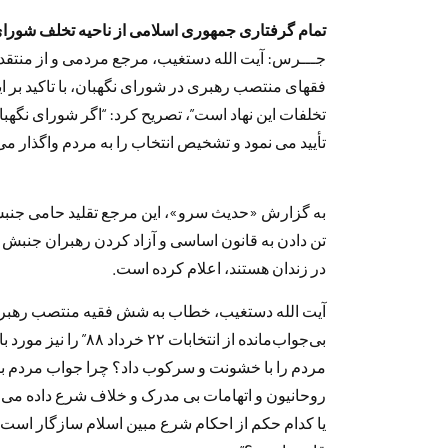
تمام گرفتاری جمهوری اسلامی از ناحیه تخلف شورای
جـــرس: آیت الله دستغیب، مرجع مردمی و از منتق
فقهای منتصب رهبری در شورای نگهبان، با تاکید بر ا
تخلفات این نهاد است”، تصریح کرد: “اگر شورای نگهب
تأیید می نمود و تشخیص انتخاب را به مردم واگذار می
به گزارش «حدیث سرو»، این مرجع تقلید حامی جنبش 
تن دادن به قانون اساسی و آزاد کردن رهبران جنبش س
در زندان هستند، اعلام کرده است.
آیت الله دستغیب، خطاب به شش فقیه منتصب رهبری د
بی‌جواب‌مانده از انتخاب
مردم را با خشونت و سرکوب داد؟ چرا جواب مردم با 
روحانیون و اتهامات بی مدرک و خلاف شرع داده می ش
یا کدام حکم از احکام شرع مبین اسلام سازگار اس