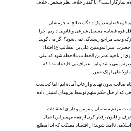
لام سازگار است؟ آیا گفتار خلاف نظر شخص، خلاف
رید قوه قضاییه در یک دادگاه صالح به جرمشان
اقل قوه قضاییه مستقل شرعی و قانونی داریم. چرا
یزک و بیت مراجع رسیدگی نمی شود؟ اگر می گویید
 حضرت امیر المومنین علی بن ابیطالب(ع) اقتداء
وی از ناحیه عمر بن الخطاب ملاحظه شود که علی
و ترس می باشد و این اعتراف بی فایده است؛ که
لولا علی لهلک عمر.
اه صالحه بدون تهدید و ارعاب آماده ایم؛ اما کجاست
 که از قبل حکم متهم توسط نیروهای امنیتی داده
یست مردم مسلمان و مومن و دارای اعتقادات
ف و قانون رفتار کرد. از همه مهمتر این اعمال
امی ناامید شوند؛ از اقتصاد مملکت که ابدا مطلع