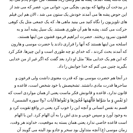
در بیدخت آن وقتها که بودیم، بچگی من، جوانی من، عصر که می شد از
این حوض پشه ها می آمدند خودش یک ستون می شد ، الان هم این فیلم
های تلویزیون را نگاه کنید می بینید ماهی ها، که یک جمعی مثل یک کوهی
حرکت می کنند، پشه ها هم آن طوری هستند. یک سیل پشه آمد و به
قشون نمرود ریختند. حضرت ابراهیم فرمود قشون من اینها هستند،
اسلحه من اینها هستند که آنها را فراری دادند یا حضرت موسی و هارون
که آمدند بحث کردند ، که خدای تو چه طوری است و این چیزها. فکر کرد
که این هم یک خدایی مثلا” مثل او دارد بعد گفت که اگر غیر از من خدایی
بگیرید چنین می کنم که خدا جوابش را داد.
در آنجا هم حضرت موسی بود که قدرت معنوی داشت ولی فرعون و
ساحرها قدرت مادی داشتند. تشخیصش با خود شخص است، قاعده و
قانون ندارد، قاعده و قانونش فکر ماست یعنی از همان مواردی است که
(وَ نَفْسٍ وَ ما سَوَّاها فَأَلْهَمَها فُجُورَها وَ تَقْواها)(آیات 7و8 سوره الشمس)،
قسم به نفس انسانی و آنچه این را خوب کرد یعنی در واقع تقویت کرد و
به وجود آورد و سپس خوبی و بدی اش را به آن الهام کرد. این با الهام
است قاعده خاصی ندارد یعنی همان بسته به موقعیت، خداوند هر وقت،
زمان موسی (ع) آنچه متداول بود سحر و جادو بود البته می گویند آن