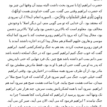
حضرت ابراهیم (ع) با نمرود بحث داشت البته ببینید آن وقتها این چیز بود
که حضرت ابراهیم وقتی می گفت، می گفت خداوندی هست (وَجَّهْتُ
وَجْهِيَ لِلَّذِي فَطَرَ السَّمَأوَاتِ وَالأَرْضَ،…)(سوره انعام-آیه79)، آن نمرودی
که معتقد بود ، آن خدایی که تو می گویی منم، این دیگر اصلا” با وجودش
مخالف بود. معلوم است که بالاترین دشمن بود ولی اولا” بالاترین دشمن
بود، مجال پیدا کرد که برود با ابراهیم روبرو صحبت کند با نمرود کما اینکه
موسی و هارون علیهم السلام هم مجال پیدا کردند اجازه داشتند آمدند با
فرعون روبرو صحبت کردند. بعد هم به جنگ و لشکرکشی کشید. ابراهیم
گفت که خوب جنگ کنیم ابراهیم کسی نبود که در جنگ اسلحه داشته باشد
نمی دانم بمب اتم داشته باشد هیچ چیز، یک فرد تنهایی که حتی ناپدریش
که پدر به او می گفت حتی آن هم با او بد بود، فقط مادرش مطمئن بود که
مادر بود، از آن طرف نمرود همه مملکت در اختیارش بود. وقتی ابراهیم
گفت خیلی خوب، جنگ می کنیم نمرود قرار گذاشت که فردا صبح مثلا” در
میدان، ساعت هشت صبح بیایند. فردا ساعت هشت صبح هم نمرود آمد هم
ابراهیم. نمرود آمد با همه لشکریانش پشت سرش، چند هزار نفر، ابراهیم
تک وتنها آمد. نمرود پرسید از ابراهیم که لشکریانت کجا هستند؟ چرا به
جنگ نیامدند ؟ ابراهیم فرمود که می آیند، الان می آیند، صبر کن می آیند.
یک قافله پشه آمدند. پشه ها هم وقتی زیاد هستند، من خودم یادم می آید