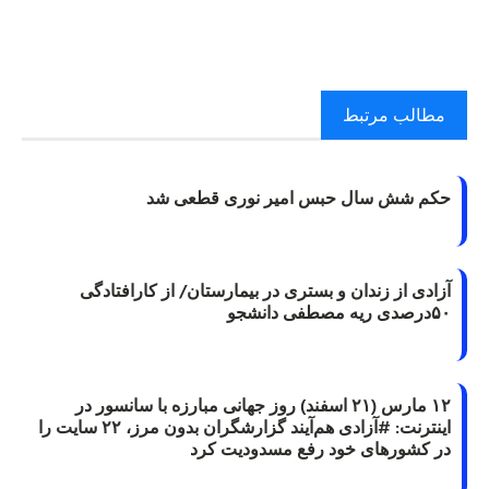
مطالب مرتبط
حکم شش سال حبس امیر نوری قطعی شد
آزادی از زندان و بستری در بیمارستان/ از کارافتادگی
۵۰درصدی ریه مصطفی دانشجو
۱۲ مارس (۲۱ اسفند) روز جهانی مبارزه با سانسور در
اینترنت: #آزادی هم‌آیند گزارشگران‌ بدون مرز، ۲۲ سایت را
در کشورهای خود رفع مسدودیت کرد