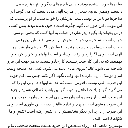
ساحرها خوب نشنیده بودند خدایی یا چیزهای دیگر و اینها، هر چه می
دانستند و همین نیروی سحر را قدرت الهی می دانستند که می گویند این
ساحرها دو تا برادر بودند ،شب پدرشان را خواب دیدند از او پرسیدند که
این موسی این طور می گوید چگونه است؟ چون ندیده بودند پیش کسی
درس بخواند یاد بگیرد. پدرشان در خواب به آنها گفت که وقتی موسی
خواب است، ساحر می خوابد سحرش از اثر می افتد بنابراین وقتی
خواب است شما بروید دست بزنید به عصایش، اگر باز هم مار شد امر
الهی است ولی اگر از بین رفت اوساحر است آنها همین کار را کردند و
فهمیدند که نه، این کار سحر نیست، کار جادو نیست. به هر جهت این نیرو
شناخته می شود. غالبا” نیروی مادی دیده می شود. کسی که اسلحه وبمب
اتم و موشک دارد، دارنده اینها وقتی بگوید اگر نکنید چنین می کنم خوب
این قدرت الهی نیست، قدرتی است که خدا به اینها داده ولی این را که
می گوید اگر از یاد خدا غافل باشید، اگر این باشید که الان هستید و جزء
این ملت باشید، از زمین و آسمان سیل می آید مانند زمان حضرت نوح.
این قدرت معنوی است هیچ چیز ندارد ظاهرا” دست این طوری است ولی
این قدرت را دارد. این دیگر تشخیصش با آن نفس زکیه است (نَفْسٍ وَ ما
سَوَّاها)، انشاءالله.
مهمترین مانعی که در راه تشخیص این چیزها هست منفعت شخصی ما و