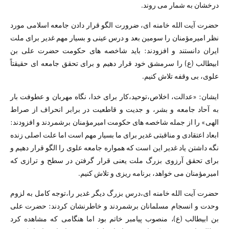
درخشان به شمار می روند.
حضرت آیت الله خامنه ای، ضرورت الگو قرار دادن جامعه اسلامی مورد
نظر امیرمؤمنان را سومین بعد و درس عینی و بسیار مهم غدیر برای ملت
ایران دانستند و افزودند: باید شاخصه های حکومت حضرت علی بن
ابیطالب (ع) را سرمشق خود قرار دهیم و برای تحقق جامعه ای حقیقتاً
علوی، بی وقفه تلاش کنیم.
ایشان: «عدالت، اخلاص،‌توحید،‌کار برای خدا، نگاه مهربان و عطوفت بار
به آحاد جامعه و بشر، و جدیت و قاطعیت در برابر انحراف از صراط
الهی» را از جمله شاخصه های حکومت امیرمؤمنان برشمردند و افزودند:
ابعاد اعتقادی و مناقبتی غدیر برای ما بسیار مهم است اما علت اصلی زنده
نگه داشتن یاد غدیر این است که همواره جامعه علوی را الگو قرار دهیم و
برای تحقق آرزوی بزرگ ملت یعنی قرار گرفتن در سطح و ترازی که
امیرمؤمنان می خواهد،‌ برنامه ریزی و تلاش کنیم.
حضرت آیت الله خامنه ای،‌درس بزرگ دیگر غدیر را،‌توجه کامل به لزوم
وحدت و انسجام مسلمانان برشمردند و خاطرنشان کردند: حضرت علی
بن ابیطالب (ع)، ‌منصوب پیامبر خاتم بود اما هنگامی که مشاهده کرد