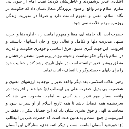
اعتقادی غدیر برشمردند و خاطرنشان کردند: نصب امام از سوی نبی
مکرم اسلام و در واقع از سوی پروردگار متعال،‌نشان داد که حکومت در
نگاه اسلام، معنی و مفهوم امامت دارد و صرفاً در مدیریت زندگی
روزمره مردم خلاصه نمی شود.
حضرت آیت الله خامنه ای، معنا و مفهوم امامت را، «اداره دنیا و آخرت
ملتها، مدیریت دلها و تکامل و تعالی روح و جان انسانها» دانستند و
افزودند: این جهت گیری عمیق، فرق اساسی و جوهری حکومت و قدرت
در اسلام با دیگر حکومتهاست و شیعه نیز در پرتو همین مشعل درخشان و
منطق روشن غدیر توانسته است در طول تاریخ، رشد کند و حقانیت خود
را برای دلهای «جستجوگر و با انصاف» اثبات نماید.
رهبر انقلاب اسلامی، بعد دیگر واقعه غدیر را توجه به ارزش­های معنوی و
شخصیت بی بدیل حضرت علی بن ابیطالب (ع) خواندند و افزودند: در
واقعه بسیار مهم غدیر، باید کسی به امامت منصوب می شد که
سرچشمه همه فضایل باشد تا همه تاریخ اسلام از او سیراب شود و
محاسبات الهی و فوق بشری نشان داد که این فضایل بیکران، فقط در
امیرمؤمنان جمع است و به همین علت است که حضرت علی بن ابیطالب
(ع) خورشید آسمان امامت است و دیگر ائمه هدی، ستارگان این آسمان