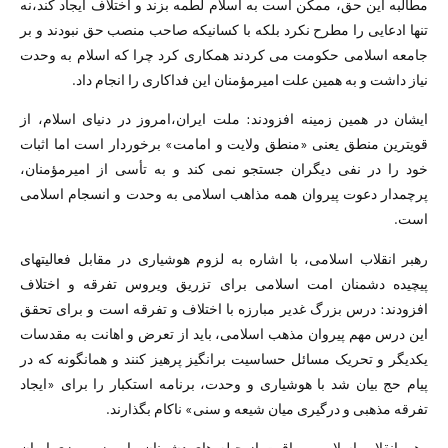
مطالبه این حق، ممکن است به اسلام لطمه بزند و اختلاف ایجاد کند،‌نه
تنها ادعایی را مطرح نکرد بلکه با کسانیکه صاحب منصب حق نبودند و بر
جامعه اسلامی حکومت می کردند همکاری کرد چرا که اسلام به وحدت
نیاز داشت و به همین علت امیرمؤمنان این فداکاری را انجام داد.
ایشان در همین زمینه افزودند: ملت ایران،‌امروز در دنیای اسلام، از
قویترین منطق یعنی «منطق ولایت و امامت» برخوردار است اما اثبات
خود را در نفی دیگران جستجو نمی کند و به تأسی از امیرمؤمنان،
پرچمدار دعوت ‌پیروان همه مذاهب اسلامی به وحدت و انسجام اسلامی
است.
رهبر انقلاب اسلامی، با اشاره به لزوم هوشیاری در مقابل فعالیتهای
پیچیده دشمنان امت اسلامی برای تزریق ویروس تفرقه و اختلاف
افزودند: درس بزرگ غدیر مبارزه با اختلاف و تفرقه است و برای تحقق
این درس مهم پیروان مذهب اسلامی، باید از تعرض و اهانت به مقدسات
یکدیگر و تحریک مسائل حساسیت برانگیز پرهیز کنند و همانگونه که در
پیام حج بیان شد با هوشیاری و وحدت، برنامه استکبار را برای «ایجاد
تفرقه مذهبی و درگیری میان شیعه و سنی» ناکام بگذارند.
رهبر انقلاب اسلامی مراقبت از حیله های دشمنان را رمز پیروزی ایران