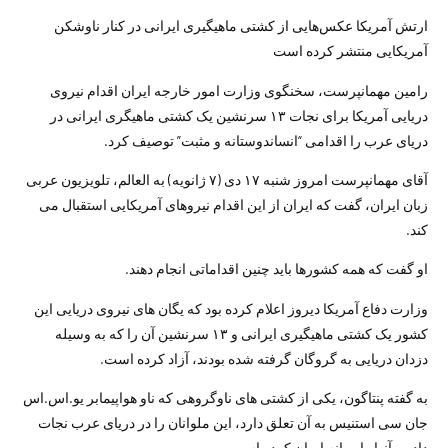
ارتش آمریکا عکس‌هایی از کشتی ماهیگیری ایرانی در کنار ناوشکن
آمریکایی منتشر کرده است
رامین مهمانپرست، سخنگوی وزارت امور خارجه ایران اقدام نیروی
دریایی آمریکا برای نجات ۱۳ سرنشین یک کشتی ماهیگری ایرانی در
دریای عرب را اقدامی “انساندوستانه و مثبت” توصیف کرد.
آقای مهمانپرست امروز شنبه ۱۷ دی (۷ ژانویه) به العالم، تلویزیون عربی
زبان ایران، گفت که ایران از این اقدام نیروهای آمریکایی استقبال می
کند.
او گفت که همه کشورها باید چنین اقداماتی انجام دهند.
وزارت دفاع آمریکا دیروز اعلام کرده بود که یگان های نیروی دریایی این
کشور یک کشتی ماهیگیری ایرانی و ۱۳ سرنشین آن را که به وسیله
دزدان دریایی به گروگان گرفته شده بودند، آزاد کرده است.
به گفته پنتاگون، یکی از کشتی های ناوگروهی که ناو هواپیمابر یو.اس‌.اس
جان سی استنیس به آن تعلق دارد، این ملوانان را در دریای عرب نجات
داده و آنها را روانه ایران کرده است.